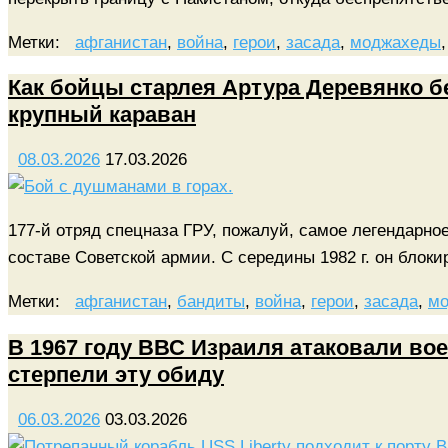
Метки:
афганистан
,
война
,
герои
,
засада
,
моджахеды
Как бойцы старлея Артура Деревянко б
крупный караван
08.03.2026
17.03.2026
177-й отряд спецназа ГРУ, пожалуй, самое легендарное
составе Советской армии. С середины 1982 г. он бло
Метки:
афганистан
,
бандиты
,
война
,
герои
,
засада
,
м
В 1967 году ВВС Израиля атаковали в
стерпели эту обиду
06.03.2026
03.03.2026