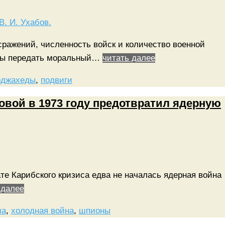
сражений, численность войск и количество военной
обны передать моральный…
читать далее
оджахеды
,
подвиги
овой в 1973 году предотвратил ядерную
тате Карибского кризиса едва не началась ядерная война
 далее
ша
,
холодная война
,
шпионы