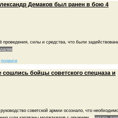
Александр Демаков был ранен в бою 4
ё проведения, силы и средства, что были задействован
 далее
,
подвиги
е сошлись бойцы советского спецназа и
 руководство советской армии осознало, что необходим
твенно шли караваны моджахедов с оружием…
читать дал