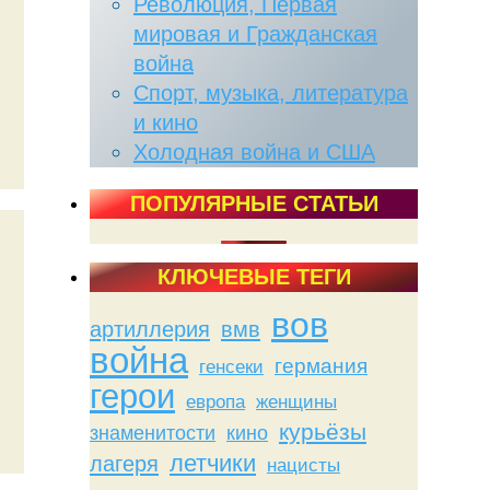
Революция, Первая
мировая и Гражданская
война
Спорт, музыка, литература
и кино
Холодная война и США
ПОПУЛЯРНЫЕ СТАТЬИ
КЛЮЧЕВЫЕ ТЕГИ
вов
артиллерия
вмв
война
германия
генсеки
герои
женщины
европа
курьёзы
знаменитости
кино
летчики
лагеря
нацисты