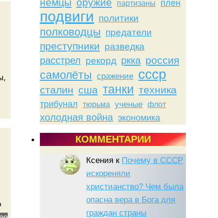
немцы
оружие
плен
партизаны
подвиги
политики
полководцы
предатели
преступники
разведка
россия
расстрел
ркка
рекорд
ссср
самолёты
сражение
ы,
танки
сталин
сша
техника
трибунал
тюрьма
ученые
флот
холодная война
экономика
КОММЕНТАРИИ
Ксения
к
Почему в СССР
искореняли
христианство? Чем была
опасна вера в Бога для
о
граждан страны
ее