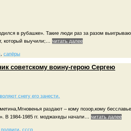
одился в рубашке». Такие люди раз за разом выигрываю
ет, который выучили;…
читать далее
и
,
сапёры
ник советскому воину-герою Сергею
тметина,Мгновенья раздают – кому позор,кому бесславье
я». В 1984-1985 гг. моджахеды начали…
читать далее
,
подвиги
,
ссср