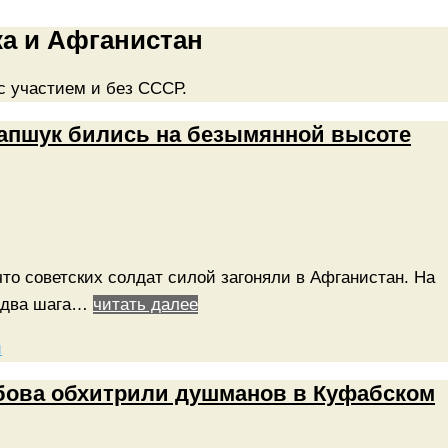
а и Афганистан
с участием и без СССР.
Капшук бились на безымянной высоте
то советских солдат силой загоняли в Афганистан. На
» два шага…
читать далее
и
бова обхитрили душманов в Куфабском