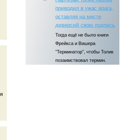
приводил в ужас врага,
оставляя на месте
диверсий свою подпись
Тогда ещё не было книги
Фрейкса и Вишера
"Терминатор", чтобы Толик
позаимствовал термин.
ая