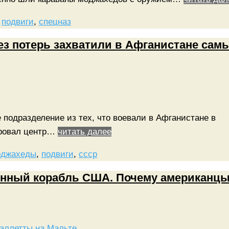
,
подвиги
,
спецназ
ез потерь захватили в Афганистане сам
 подразделение из тех, что воевали в Афганистане в
кировал центр…
читать далее
оджахеды
,
подвиги
,
ссср
оенный корабль США. Почему американц