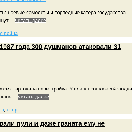
ить: боевые самолеты и торпедные катера государства
минут…
читать далее
я война
 1987 года 300 душманов атаковали 31
скоре стартовала перестройка. Ушла в прошлое «Холодн
больше…
читать далее
аз
,
ссср
али пули и даже граната ему не