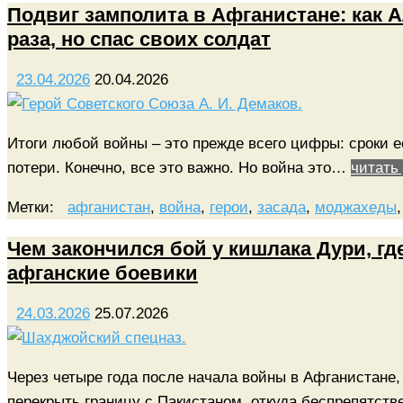
Подвиг замполита в Афганистане: как 
раза, но спас своих солдат
23.04.2026
20.04.2026
Итоги любой войны – это прежде всего цифры: сроки е
потери. Конечно, все это важно. Но война это…
читать
Метки:
афганистан
,
война
,
герои
,
засада
,
моджахеды
Чем закончился бой у кишлака Дури, гд
афганские боевики
24.03.2026
25.07.2026
Через четыре года после начала войны в Афганистане,
перекрыть границу с Пакистаном, откуда беспрепятс