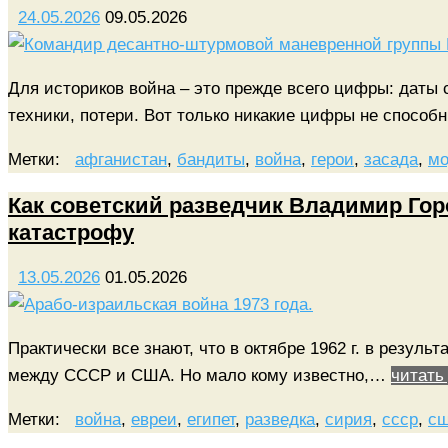
24.05.2026
09.05.2026
Для историков война – это прежде всего цифры: даты 
техники, потери. Вот только никакие цифры не спос
Метки:
афганистан
,
бандиты
,
война
,
герои
,
засада
,
м
Как советский разведчик Владимир Гор
катастрофу
13.05.2026
01.05.2026
Практически все знают, что в октябре 1962 г. в резуль
между СССР и США. Но мало кому известно,…
читать
Метки:
война
,
евреи
,
египет
,
разведка
,
сирия
,
ссср
,
с