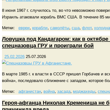
8 июня 1967 г. случилось то, во что невозможно повер
Израиль атаковали корабль ВМС США. В течение 85 
Метки:
евреи
,
корабли
,
самолёты
,
сша
,
флот
,
холодна
Ловушка под Кандагаром: как в октябре
спецназовца ГРУ и проиграли бой
25.02.2026
25.07.2026
В марте 1985 г. к власти в СССР пришел Горбачев и в
война», последовало сближение с западом, которое 
Метки:
афганистан
,
война
,
засада
,
моджахеды
,
спецн
Героя-афганца Николая Кремениша не бр
причинила вреда