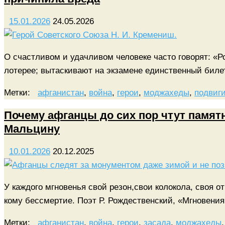
15.01.2026
24.05.2026
О счастливом и удачливом человеке часто говорят: «Р
лотерее; вытаскивают на экзамене единственный бил
Метки:
афганистан
,
война
,
герои
,
моджахеды
,
подвиг
Почему афганцы до сих пор чтут памят
Мальцину
10.01.2026
20.12.2025
У каждого мгновенья свой резон,свои колокола, своя о
кому бессмертие. Поэт Р. Рождественский, «Мгновени
Метки:
афганистан
,
война
,
герои
,
засада
,
моджахеды