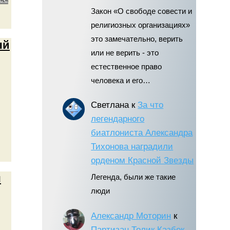
Закон «О свободе совести и
религиозных организациях»
это замечательно, верить
ый
или не верить - это
естественное право
человека и его…
Светлана
к
За что
легендарного
биатлониста Александра
Тихонова наградили
орденом Красной Звезды
ы
Легенда, были же такие
люди
Александр Моторин
к
Партизан Толик Казбек