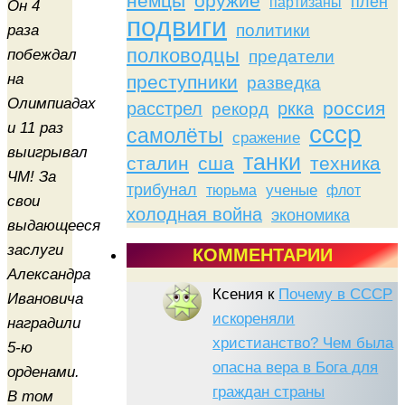
немцы
оружие
плен
партизаны
Он 4
подвиги
политики
раза
полководцы
побеждал
предатели
на
преступники
разведка
Олимпиадах
россия
расстрел
ркка
рекорд
и 11 раз
ссср
самолёты
сражение
выигрывал
танки
сталин
сша
техника
ЧМ! За
трибунал
тюрьма
ученые
флот
свои
холодная война
экономика
выдающееся
заслуги
КОММЕНТАРИИ
Александра
Ксения
к
Почему в СССР
Ивановича
искореняли
наградили
христианство? Чем была
5-ю
опасна вера в Бога для
орденами.
граждан страны
В том