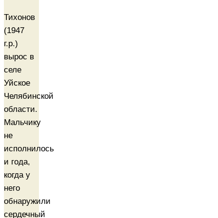
Тихонов
(1947
г.р.)
вырос в
селе
Уйское
Челябинской
области.
Мальчику
не
исполнилось
и года,
когда у
него
обнаружили
сердечный