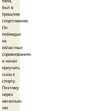
папа,
был в
прошлом
спортсменом.
Он
побеждал
на
областных
соревнованиях
и начал
приучать
сына к
спорту.
Поэтому
через
несколько
лет