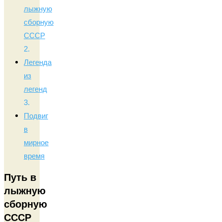
лыжную
сборную
СССР
Легенда
из
легенд
Подвиг
в
мирное
время
Путь в
лыжную
сборную
СССР