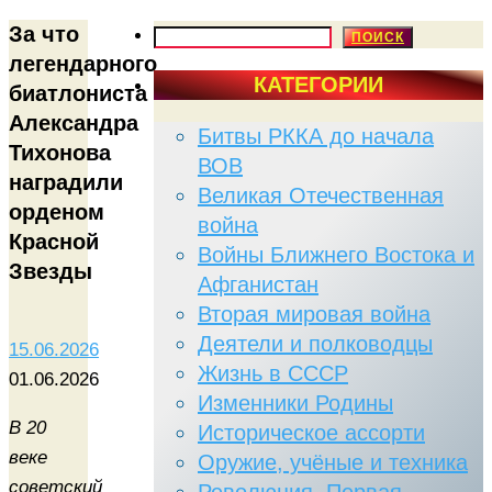
За что
ПОИСК
ПОИСК
легендарного
КАТЕГОРИИ
биатлониста
Александра
Битвы РККА до начала
Тихонова
ВОВ
наградили
Великая Отечественная
орденом
война
Красной
Войны Ближнего Востока и
Звезды
Афганистан
Вторая мировая война
Деятели и полководцы
15.06.2026
Жизнь в СССР
01.06.2026
Изменники Родины
В 20
Историческое ассорти
веке
Оружие, учёные и техника
советский