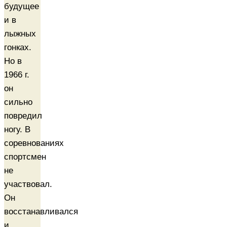
будущее
и в
лыжных
гонках.
Но в
1966 г.
он
сильно
повредил
ногу. В
соревнованиях
спортсмен
не
участвовал.
Он
восстанавливался
и