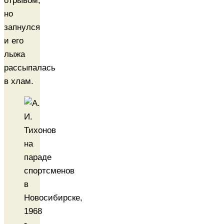
отрывом,
но
запнулся
и его
лыжа
рассыпалась
в хлам.