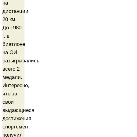
на
дистанции
20 км.
До 1980
г. в
биатлоне
на ОИ
разыгрывались
всего 2
медали.
Интересно,
что за
свои
выдающиеся
достижения
спортсмен
получил