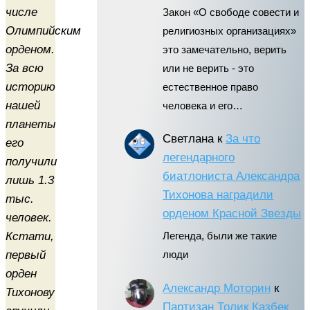
числе
Закон «О свободе совести и
Олимпийским
религиозных организациях»
орденом.
это замечательно, верить
За всю
или не верить - это
историю
естественное право
нашей
человека и его…
планеты
Светлана
к
За что
его
легендарного
получили
биатлониста Александра
лишь 1.3
Тихонова наградили
тыс.
орденом Красной Звезды
человек.
Кстати,
Легенда, были же такие
первый
люди
орден
Александр Моторин
к
Тихонову
Партизан Толик Казбек