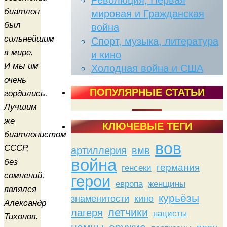
Революция, Первая
биатлон
мировая и Гражданская
был
война
сильнейшим
Спорт, музыка, литература
в мире.
и кино
И мы им
Холодная война и США
очень
ПОПУЛЯРНЫЕ СТАТЬИ
гордились.
Лучшим
же
КЛЮЧЕВЫЕ ТЕГИ
биатлонистом
вов
СССР,
артиллерия
вмв
война
без
германия
генсеки
сомнений,
герои
женщины
европа
являлся
курьёзы
знаменитости
кино
Александр
летчики
лагеря
нацисты
Тихонов.