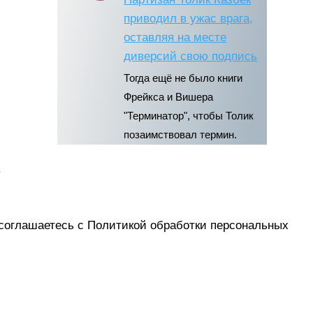
приводил в ужас врага,
оставляя на месте
диверсий свою подпись
Тогда ещё не было книги
Фрейкса и Вишера
"Терминатор", чтобы Толик
позаимствовал термин.
.
соглашаетесь с Политикой обработки персональных