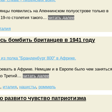
ьянцы появились на Апеннинском полуострове только в
 19-го столетия такого…
читать далее
талия
сь бомбить британцев в 1941 году
оевать в Африке. Немцам и в Европе было чем заняться
ько Третий…
читать далее
я
,
италия
,
нацисты
,
роммель
о развито чувство патриотизма