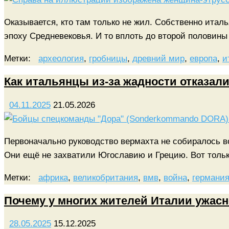
Оказывается, кто там только не жил. Собственно итал
эпоху Средневековья. И то вплоть до второй половины
Метки:
археология
,
гробницы
,
древний мир
,
европа
,
и
Как итальянцы из-за жадности отказали
04.11.2025
21.05.2026
Первоначально руководство вермахта не собиралось в
Они ещё не захватили Югославию и Грецию. Вот тол
Метки:
африка
,
великобритания
,
вмв
,
война
,
германи
Почему у многих жителей Италии ужасн
28.05.2025
15.12.2025