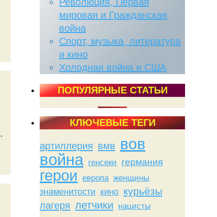
Революция, Первая
мировая и Гражданская
война
Спорт, музыка, литература
и кино
Холодная война и США
ПОПУЛЯРНЫЕ СТАТЬИ
КЛЮЧЕВЫЕ ТЕГИ
.
вов
артиллерия
вмв
война
германия
генсеки
герои
женщины
европа
курьёзы
знаменитости
кино
летчики
лагеря
нацисты