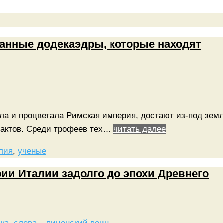
ранные додекаэдры, которые находят
жила и процветала Римская империя, достают из-под зем
фактов. Среди трофеев тех…
читать далее
лия
,
ученые
рии Италии задолго до эпохи Древнего