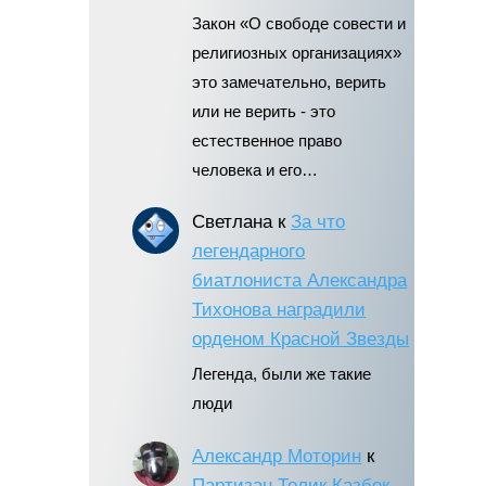
Закон «О свободе совести и
религиозных организациях»
это замечательно, верить
или не верить - это
естественное право
человека и его…
Светлана
к
За что
легендарного
биатлониста Александра
Тихонова наградили
орденом Красной Звезды
Легенда, были же такие
люди
Александр Моторин
к
Партизан Толик Казбек