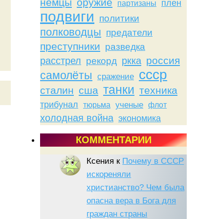
немцы
оружие
плен
партизаны
подвиги
политики
полководцы
предатели
преступники
разведка
россия
расстрел
ркка
рекорд
ссср
самолёты
сражение
танки
сталин
сша
техника
трибунал
тюрьма
ученые
флот
холодная война
экономика
КОММЕНТАРИИ
Ксения
к
Почему в СССР
искореняли
христианство? Чем была
опасна вера в Бога для
граждан страны