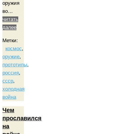
оружия
во…
читать
далее
Метки:
космос
,
оружие
,
прототипы
,
россия
,
ссср
,
холодная
война
Чем
прославился
на