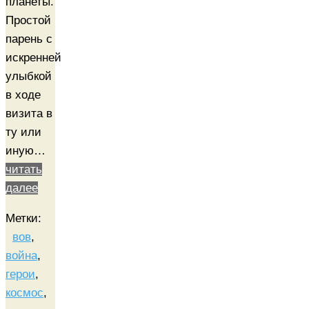
планеты.
Простой
парень с
искренней
улыбкой
в ходе
визита в
ту или
иную…
читать
далее
Метки:
вов
,
война
,
герои
,
космос
,