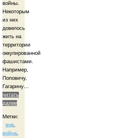
войны.
Некоторым
из них
довелось
жить на
территории
оккупированной
фашистами.
Например,
Поповичу,
Гагарину…
читать
далее
Метки:
вов
,
война
,