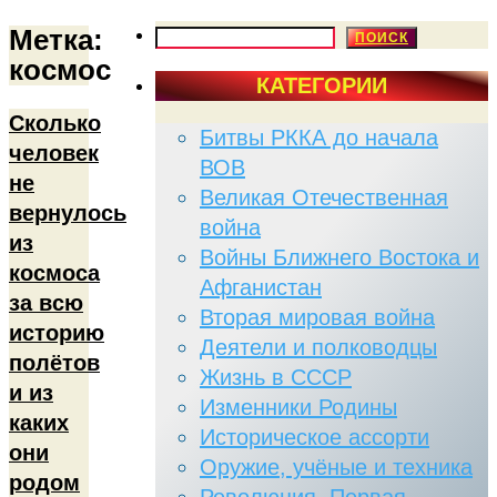
Метка:
ПОИСК
ПОИСК
космос
КАТЕГОРИИ
Сколько
Битвы РККА до начала
человек
ВОВ
не
Великая Отечественная
вернулось
война
из
Войны Ближнего Востока и
космоса
Афганистан
за всю
Вторая мировая война
историю
Деятели и полководцы
полётов
Жизнь в СССР
и из
Изменники Родины
каких
Историческое ассорти
они
Оружие, учёные и техника
родом