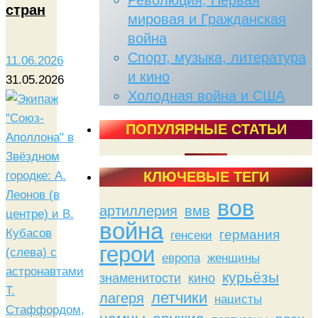
Революция, Первая
стран
мировая и Гражданская
война
Спорт, музыка, литература
11.06.2026
и кино
31.05.2026
Холодная война и США
ПОПУЛЯРНЫЕ СТАТЬИ
КЛЮЧЕВЫЕ ТЕГИ
вов
артиллерия
вмв
война
германия
генсеки
герои
женщины
европа
курьёзы
знаменитости
кино
летчики
лагеря
нацисты