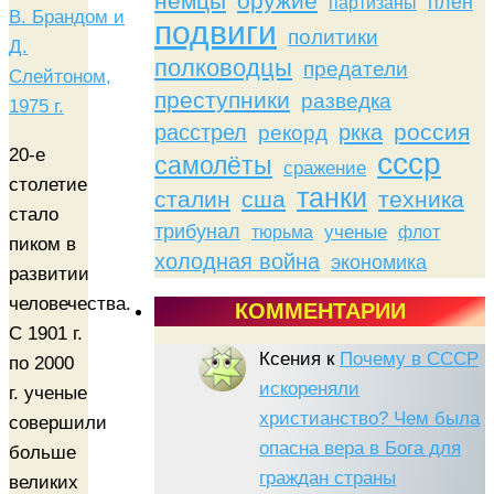
немцы
оружие
плен
партизаны
подвиги
политики
полководцы
предатели
преступники
разведка
россия
расстрел
ркка
рекорд
20-е
ссср
самолёты
сражение
столетие
танки
сталин
сша
техника
стало
трибунал
тюрьма
ученые
флот
пиком в
холодная война
экономика
развитии
человечества.
КОММЕНТАРИИ
С 1901 г.
Ксения
к
Почему в СССР
по 2000
искореняли
г. ученые
христианство? Чем была
совершили
опасна вера в Бога для
больше
граждан страны
великих