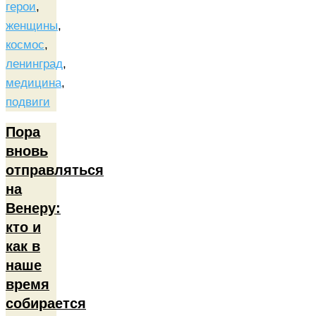
герои
,
женщины
,
космос
,
ленинград
,
медицина
,
подвиги
Пора
вновь
отправляться
на
Венеру:
кто и
как в
наше
время
собирается