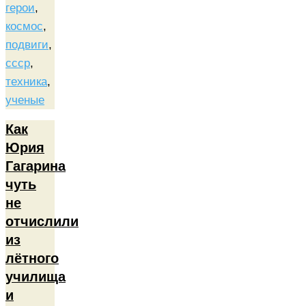
герои
,
космос
,
подвиги
,
ссср
,
техника
,
ученые
Как
Юрия
Гагарина
чуть
не
отчислили
из
лётного
училища
и