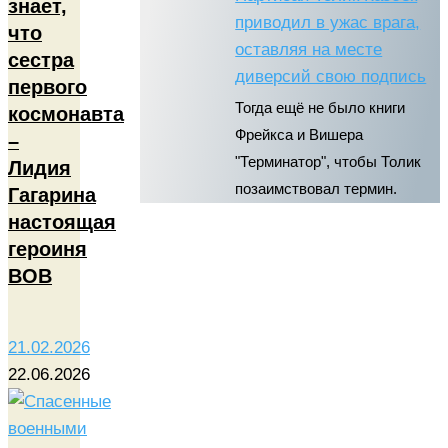
знает,
приводил в ужас врага,
что
оставляя на месте
сестра
диверсий свою подпись
первого
Тогда ещё не было книги
космонавта
Фрейкса и Вишера
–
"Терминатор", чтобы Толик
Лидия
позаимствовал термин.
Гагарина
настоящая
героиня
ВОВ
21.02.2026
22.06.2026