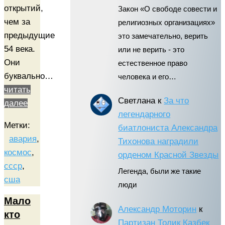
открытий,
Закон «О свободе совести и
чем за
религиозных организациях»
предыдущие
это замечательно, верить
54 века.
или не верить - это
Они
естественное право
буквально…
человека и его…
читать
Светлана
к
За что
далее
легендарного
Метки:
биатлониста Александра
авария
,
Тихонова наградили
космос
,
орденом Красной Звезды
ссср
,
Легенда, были же такие
сша
люди
Мало
Александр Моторин
к
кто
Партизан Толик Казбек