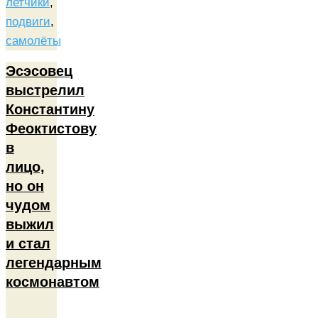
летчики
,
подвиги
,
самолёты
Эсэсовец
выстрелил
Константину
Феоктистову
в
лицо,
но он
чудом
выжил
и стал
легендарным
космонавтом