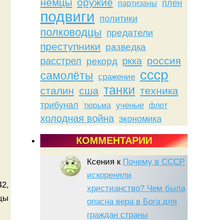
немцы
оружие
плен
партизаны
подвиги
политики
полководцы
предатели
преступники
разведка
россия
расстрел
ркка
рекорд
ссср
самолёты
сражение
танки
сталин
сша
техника
трибунал
тюрьма
ученые
флот
холодная война
экономика
КОММЕНТАРИИ
Ксения
к
Почему в СССР
искореняли
42,
христианство? Чем была
цы
опасна вера в Бога для
граждан страны