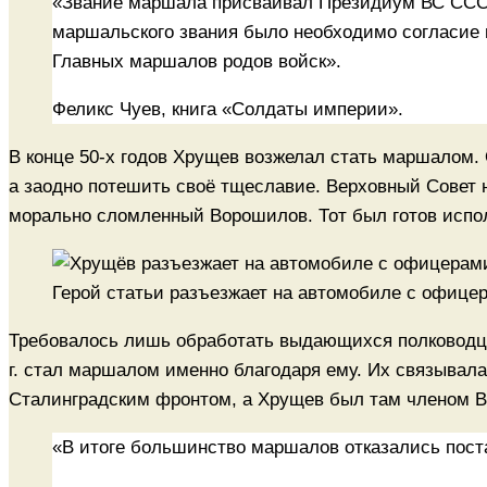
«Звание маршала присваивал Президиум ВС ССС
маршальского звания было необходимо согласие 
Главных маршалов родов войск».
Феликс Чуев, книга «Солдаты империи».
В конце 50-х годов Хрущев возжелал стать маршалом. 
а заодно потешить своё тщеславие. Верховный Совет 
морально сломленный Ворошилов. Тот был готов испо
Герой статьи разъезжает на автомобиле с офицера
Требовалось лишь обработать выдающихся полководцев
г. стал маршалом именно благодаря ему. Их связывала
Сталинградским фронтом, а Хрущев был там членом Во
«В итоге большинство маршалов отказались пост