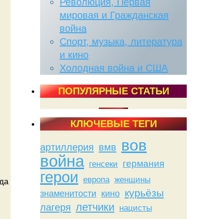
Революция, Первая
мировая и Гражданская
война
Спорт, музыка, литература
и кино
Холодная война и США
ПОПУЛЯРНЫЕ СТАТЬИ
КЛЮЧЕВЫЕ ТЕГИ
вов
артиллерия
вмв
война
германия
генсеки
герои
женщины
европа
да
курьёзы
знаменитости
кино
летчики
лагеря
нацисты