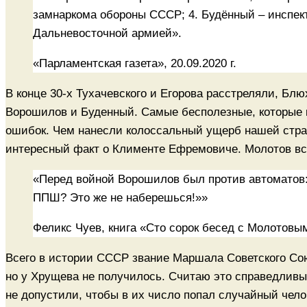
замнаркома обороны СССР; 4. Будённый – инспек
Дальневосточной армией».
«Парламентская газета», 20.09.2020 г.
В конце 30-х Тухачевского и Егорова расстреляли, Бл
Ворошилов и Буденный. Самые бесполезные, которые 
ошибок. Чем нанесли колоссальный ущерб нашей стра
интересный факт о Клименте Ефремовиче. Молотов в
«Перед войной Ворошилов был против автоматов: 
ППШ? Это же не наберешься!»»
Феликс Чуев, книга «Сто сорок бесед с Молотовы
Всего в истории СССР звание Маршала Советского Сою
но у Хрущева не получилось. Считаю это справедлив
не допустили, чтобы в их число попал случайный чело