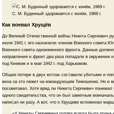
С. М. Буденный здоровается с конём, 1969 г.
Как воевал Хрущёв
До Великой Отечественной войны Никита Сергеевич ру
июле 1941 г. его назначили членом Военного совета Юг
Военного совета одноименного фронта. Данные должно
направление и фронт два раза попадали в окружение и
под Киевом и в мае 1942 г. под Харьковом.
Общие потери в двух котлах составили убитыми и поп
вина за это лежит на командующем Тимошенко. Но и вин
посоветовал. Хотя вряд ли Никита Сергеевич понимал 
одного свидетельства, что он был заметным военачальн
написал ни разу. А вот, что о Хрущеве вспоминал мар
«У Никиты Сергеевича голова всегда была полна и