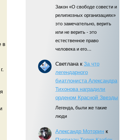
Закон «О свободе совести и
религиозных организациях»
это замечательно, верить
или не верить - это
естественное право
 в
человека и его…
Светлана
к
За что
г.
легендарного
биатлониста Александра
Тихонова наградили
ая
орденом Красной Звезды
Легенда, были же такие
и
люди
Александр Моторин
к
Партизан Толик Казбек