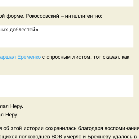
ой форме, Рокоссовский – интеллигентно:
ных доблестей».
аршал Еременко
с опросным листом, тот сказал, как
л Неру.
я об этой истории сохранилась благодаря воспоминани
ающихся полководцев ВОВ умерло и Брежневу удалось в