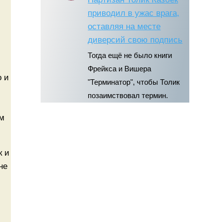
приводил в ужас врага,
оставляя на месте
диверсий свою подпись
Тогда ещё не было книги
Фрейкса и Вишера
о и
"Терминатор", чтобы Толик
позаимствовал термин.
ам
к и
не