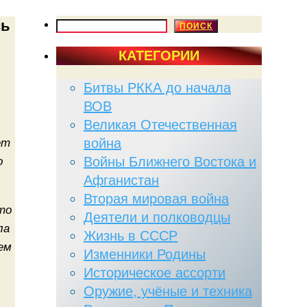
сь
ПОИСК
ПОИСК
КАТЕГОРИИ
Битвы РККА до начала
ВОВ
Великая Отечественная
война
ет
Войны Ближнего Востока и
о
Афганистан
Вторая мировая война
то
Деятели и полководцы
ла
Жизнь в СССР
ем
Изменники Родины
Историческое ассорти
Оружие, учёные и техника