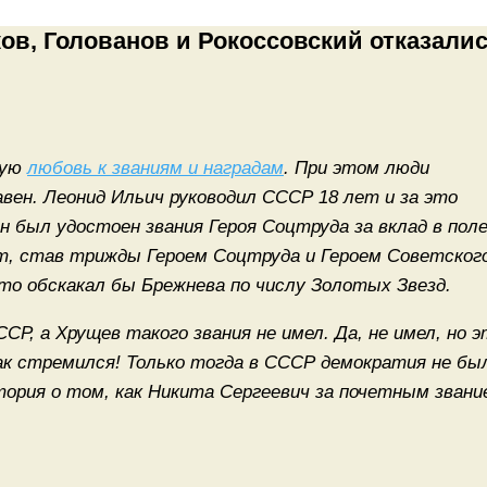
ов, Голованов и Рокоссовский отказали
ную
любовь к званиям и наградам
. При этом люди
вен. Леонид Ильич руководил СССР 18 лет и за это
 он был удостоен звания Героя Соцтруда за вклад в пол
ет, став трижды Героем Соцтруда и Героем Советског
 то обскакал бы Брежнева по числу Золотых Звезд.
Р, а Хрущев такого звания не имел. Да, не имел, но э
как стремился! Только тогда в СССР демократия не бы
стория о том, как Никита Сергеевич за почетным звани