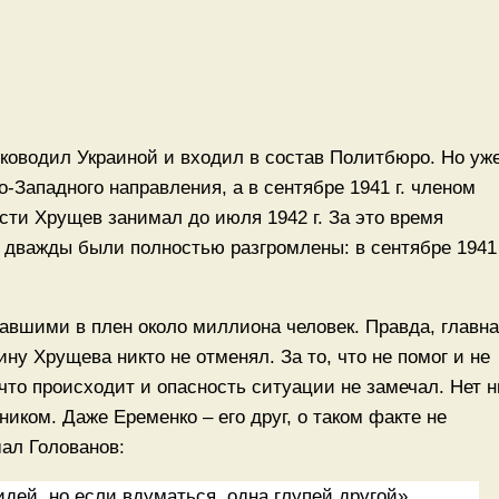
ководил Украиной и входил в состав Политбюро. Но уже
о-Западного направления, а в сентябре 1941 г. членом
сти Хрущев занимал до июля 1942 г. За это время
 дважды были полностью разгромлены: в сентябре 1941 
авшими в плен около миллиона человек. Правда, главн
у Хрущева никто не отменял. За то, что не помог и не
что происходит и опасность ситуации не замечал. Нет н
иком. Даже Еременко – его друг, о таком факте не
шал Голованов:
дей, но если вдуматься, одна глупей другой».