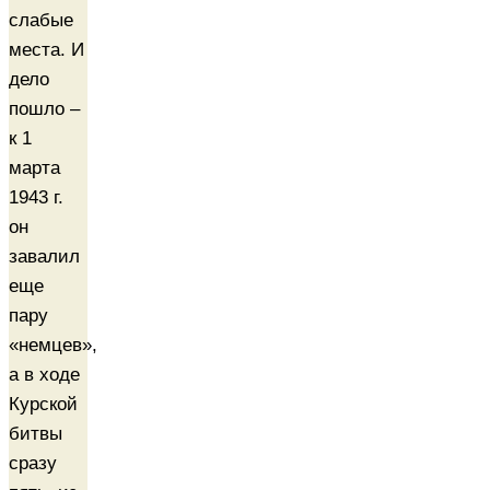
слабые
места. И
дело
пошло –
к 1
марта
1943 г.
он
завалил
еще
пару
«немцев»,
а в ходе
Курской
битвы
сразу