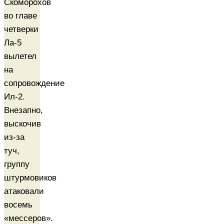
Скоморохов
во главе
четверки
Ла-5
вылетел
на
сопровождение
Ил-2.
Внезапно,
выскочив
из-за
туч,
группу
штурмовиков
атаковали
восемь
«мессеров».