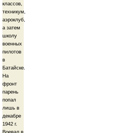
классов,
техникум,
аэроклуб,
а затем
школу
военных
пилотов
в
Батайске.
На
фронт
парень
попал
лишь в
декабре
1942 г.
Воевал в