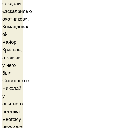
создали
«эскадрилью
охотников».
Командовал
ей
майор
Краснов,
а замом
у него
был
Скоморохов.
Николай
у
опытного
летчика
многому
научился.