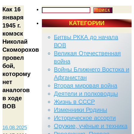
Как 16
ПОИСК
ПОИСК
января
КАТЕГОРИИ
1945 г.
комэск
Битвы РККА до начала
Николай
ВОВ
Скоморохов
Великая Отечественная
провел
война
бой,
Войны Ближнего Востока и
которому
Афганистан
нет
Вторая мировая война
аналогов
Деятели и полководцы
в ходе
Жизнь в СССР
ВОВ
Изменники Родины
Историческое ассорти
Оружие, учёные и техника
16.08.2025