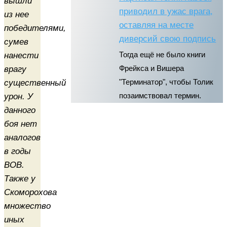
вышли
приводил в ужас врага,
из нее
оставляя на месте
победителями,
диверсий свою подпись
сумев
нанести
Тогда ещё не было книги
врагу
Фрейкса и Вишера
существенный
"Терминатор", чтобы Толик
урон. У
позаимствовал термин.
данного
боя нет
аналогов
в годы
ВОВ.
Также у
Скоморохова
множество
иных