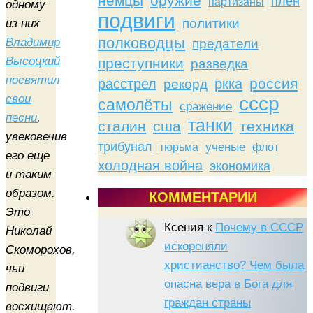
немцы
оружие
плен
партизаны
одному
подвиги
политики
из них
полководцы
Владимир
предатели
Высоцкий
преступники
разведка
посвятил
россия
расстрел
ркка
рекорд
свои
ссср
самолёты
сражение
песни
,
танки
сталин
сша
техника
увековечив
трибунал
тюрьма
ученые
флот
его еще
холодная война
экономика
и таким
образом.
КОММЕНТАРИИ
Это
Ксения
к
Почему в СССР
Николай
искореняли
Скоморохов,
христианство? Чем была
чьи
опасна вера в Бога для
подвиги
граждан страны
восхищают.