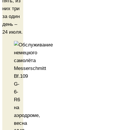
пять, из
них три
за один
день –
24 июля.