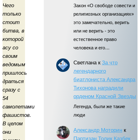
Чего
Закон «О свободе совести и
только
религиозных организациях»
стоит
это замечательно, верить
битва, в
или не верить - это
которой
естественное право
асу со
человека и его…
своим
Светлана
к
За что
ведомым
легендарного
пришлось
биатлониста Александра
драться
Тихонова наградили
сразу с
орденом Красной Звезды
54
самолетами
Легенда, были же такие
фашистов.
люди
В целом
Александр Моторин
к
они
Партизан Толик Казбек