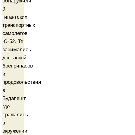
обнаружили
9
гигантских
транспортных
самолетов
Ю-52. Те
занимались
доставкой
боеприпасов
и
продовольствия
в
Будапешт,
где
сражались
в
окружении