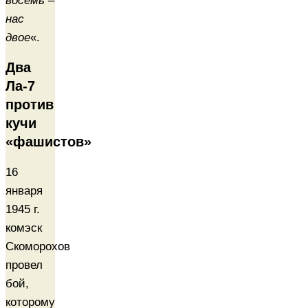
восемь –
нас
двое
«.
Два
Ла-7
против
кучи
«фашистов»
16
января
1945 г.
комэск
Скоморохов
провел
бой,
которому