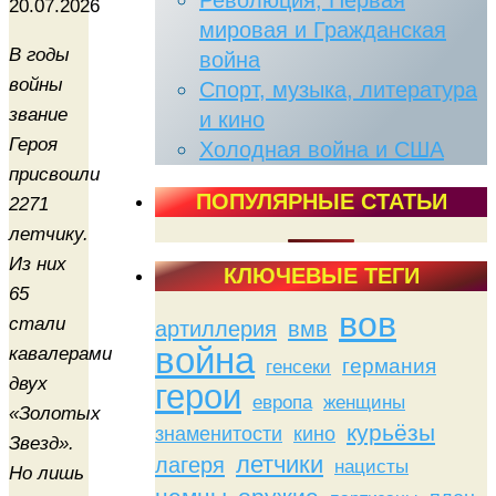
Революция, Первая
20.07.2026
мировая и Гражданская
В годы
война
войны
Спорт, музыка, литература
звание
и кино
Героя
Холодная война и США
присвоили
ПОПУЛЯРНЫЕ СТАТЬИ
2271
летчику.
Из них
КЛЮЧЕВЫЕ ТЕГИ
65
вов
стали
артиллерия
вмв
война
кавалерами
германия
генсеки
двух
герои
женщины
европа
«Золотых
курьёзы
знаменитости
кино
Звезд».
летчики
лагеря
нацисты
Но лишь