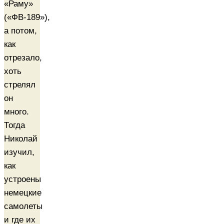
«Раму»
(«ФВ-189»),
а потом,
как
отрезало,
хоть
стрелял
он
много.
Тогда
Николай
изучил,
как
устроены
немецкие
самолеты
и где их