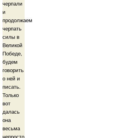
черпали
и
продолжаем
черпать
силы в
Великой
Победе,
будем
говорить
о ней и
писать.
Только
вот
далась
она
весьма
непросто.