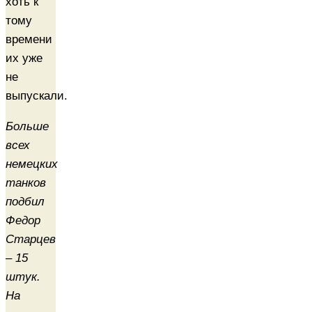
хоть к
тому
времени
их уже
не
выпускали.
Больше
всех
немецких
танков
подбил
Федор
Старцев
– 15
штук.
На