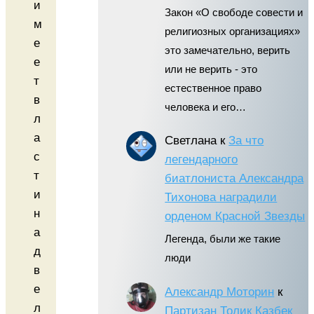
и
Закон «О свободе совести и
м
религиозных организациях»
е
это замечательно, верить
е
или не верить - это
т
естественное право
в
человека и его…
л
а
Светлана
к
За что
с
легендарного
т
биатлониста Александра
и
Тихонова наградили
н
орденом Красной Звезды
а
Легенда, были же такие
д
люди
в
е
Александр Моторин
к
л
Партизан Толик Казбек