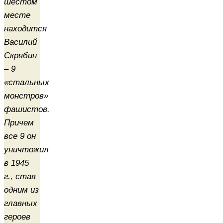
шестом
месте
находится
Василий
Скрябин
– 9
«стальных
монстров»
фашистов.
Причем
все 9 он
уничтожил
в 1945
г., став
одним из
главных
героев