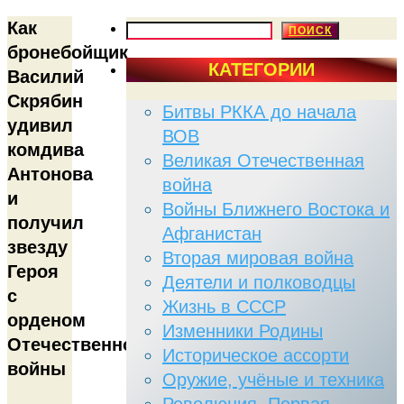
Как
ПОИСК
ПОИСК
бронебойщик
КАТЕГОРИИ
Василий
Скрябин
Битвы РККА до начала
удивил
ВОВ
комдива
Великая Отечественная
Антонова
война
и
Войны Ближнего Востока и
получил
Афганистан
звезду
Вторая мировая война
Героя
Деятели и полководцы
с
Жизнь в СССР
орденом
Изменники Родины
Отечественной
Историческое ассорти
войны
Оружие, учёные и техника