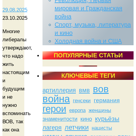
Революция, Первая
мировая и Гражданская
29.08.2025
война
23.10.2025
Спорт, музыка, литература
Многие
и кино
либералы
Холодная война и США
утверждают,
ПОПУЛЯРНЫЕ СТАТЬИ
что надо
жить
настоящим
КЛЮЧЕВЫЕ ТЕГИ
и
вов
будущим
артиллерия
вмв
война
и не
германия
генсеки
нужно
герои
женщины
европа
вспоминать
курьёзы
знаменитости
кино
ВОВ, так
летчики
лагеря
нацисты
как она