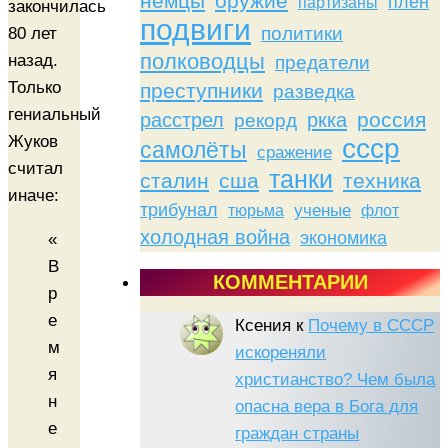
немцы
оружие
плен
партизаны
закончилась
подвиги
политики
80 лет
полководцы
назад.
предатели
Только
преступники
разведка
гениальный
россия
расстрел
ркка
рекорд
Жуков
ссср
самолёты
сражение
считал
танки
сталин
сша
техника
иначе:
трибунал
тюрьма
ученые
флот
холодная война
экономика
«
В
КОММЕНТАРИИ
р
е
Ксения
к
Почему в СССР
м
искореняли
я
христианство? Чем была
н
опасна вера в Бога для
е
граждан страны