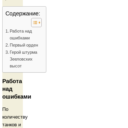
Содержание:
Работа над
ошибками
Первый орден
Герой штурма
Зееловских
высот
Работа
над
ошибками
По
количеству
танков и