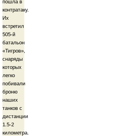
пошла в
контратаку.
Их
встретил
505-й
батальон
«Тигров»,
снаряды
которых
легко
побивали
броню
наших
танков с
дистанции
1.5-2
километра.