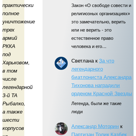
практически
Закон «О свободе совести и
полное
религиозных организациях»
уничтожение
это замечательно, верить
трех
или не верить - это
армий
естественное право
РККА
человека и его…
под
Светлана
к
За что
Харьковом,
легендарного
в том
биатлониста Александра
числе
Тихонова наградили
легендарной
орденом Красной Звезды
3-й ТА
Рыбалко,
Легенда, были же такие
а также
люди
шести
Александр Моторин
к
корпусов
Партизан Толик Казбек