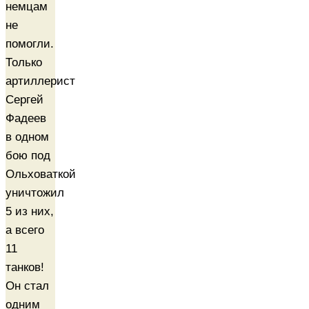
немцам
не
помогли.
Только
артиллерист
Сергей
Фадеев
в одном
бою под
Ольховаткой
уничтожил
5 из них,
а всего
11
танков!
Он стал
одним