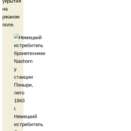
укрытия
на
ржаном
поле.
Немецкий
истребитель