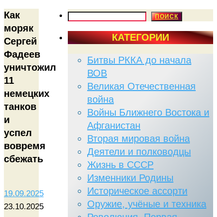
Как
ПОИСК
ПОИСК
моряк
КАТЕГОРИИ
Сергей
Фадеев
Битвы РККА до начала
уничтожил
ВОВ
11
Великая Отечественная
немецких
война
танков
Войны Ближнего Востока и
и
Афганистан
успел
Вторая мировая война
вовремя
Деятели и полководцы
сбежать
Жизнь в СССР
Изменники Родины
Историческое ассорти
19.09.2025
Оружие, учёные и техника
23.10.2025