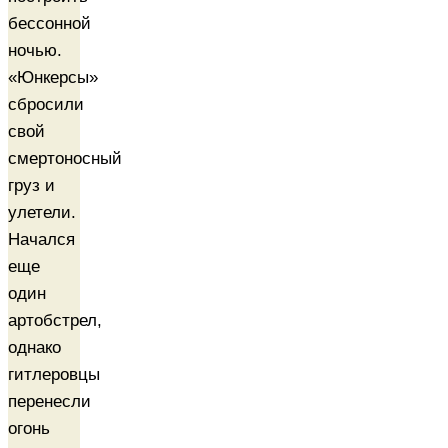
бессонной
ночью.
«Юнкерсы»
сбросили
свой
смертоносный
груз и
улетели.
Начался
еще
один
артобстрел,
однако
гитлеровцы
перенесли
огонь