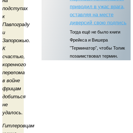
на
приводил в ужас врага,
подступах
оставляя на месте
к
диверсий свою подпись
Павлограду
и
Тогда ещё не было книги
Запорожью.
Фрейкса и Вишера
К
"Терминатор", чтобы Толик
счастью,
позаимствовал термин.
коренного
перелома
в войне
фрицам
добиться
не
удалось.
Гитлеровцам