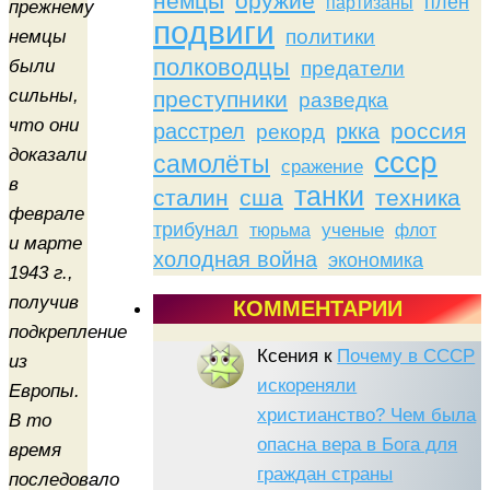
немцы
оружие
плен
партизаны
прежнему
подвиги
политики
немцы
полководцы
были
предатели
сильны,
преступники
разведка
что они
россия
расстрел
ркка
рекорд
доказали
ссср
самолёты
сражение
в
танки
сталин
сша
техника
феврале
трибунал
тюрьма
ученые
флот
и марте
холодная война
экономика
1943 г.,
получив
КОММЕНТАРИИ
подкрепление
Ксения
к
Почему в СССР
из
искореняли
Европы.
христианство? Чем была
В то
опасна вера в Бога для
время
граждан страны
последовало