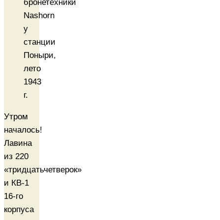
бронетехники
Nashorn
у
станции
Поныри,
лето
1943
г.
Утром
началось!
Лавина
из 220
«тридцатьчетверок»
и КВ-1
16-го
корпуса