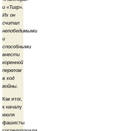
и «Тигр».
Их он
считал
непобедимыми
и
способными
внести
коренной
перелом
в ход
войны.
Как итог,
к началу
июля
фашисты
сосредоточили