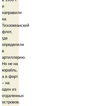
и
направили
на
Тихоокеанский
флот,
где
определили
в
артиллерию.
Но не на
корабль,
а в форт
– на
один из
отдаленных
островов.