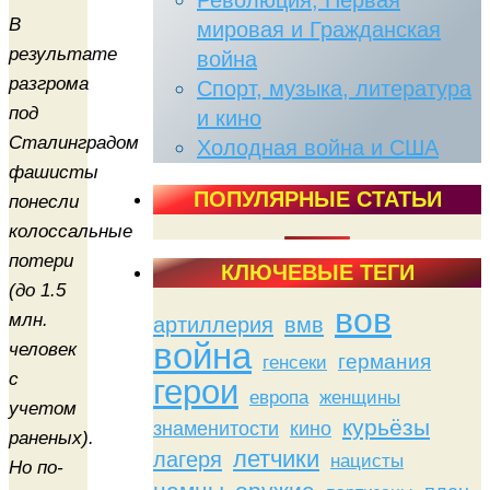
Революция, Первая
В
мировая и Гражданская
результате
война
разгрома
Спорт, музыка, литература
под
и кино
Сталинградом
Холодная война и США
фашисты
ПОПУЛЯРНЫЕ СТАТЬИ
понесли
колоссальные
потери
КЛЮЧЕВЫЕ ТЕГИ
(до 1.5
вов
млн.
артиллерия
вмв
война
человек
германия
генсеки
с
герои
женщины
европа
учетом
курьёзы
знаменитости
кино
раненых).
летчики
лагеря
нацисты
Но по-