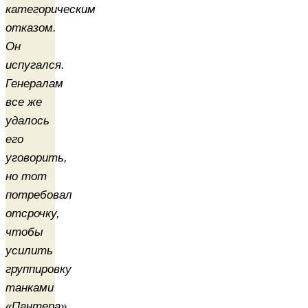
категорическим
отказом.
Он
испугался.
Генералам
все же
удалось
его
уговорить,
но тот
потребовал
отсрочку,
чтобы
усилить
группировку
танками
«Пантера»