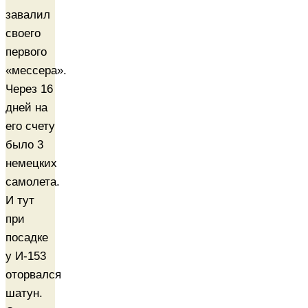
завалил
своего
первого
«мессера».
Через 16
дней на
его счету
было 3
немецких
самолета.
И тут
при
посадке
у И-153
оторвался
шатун.