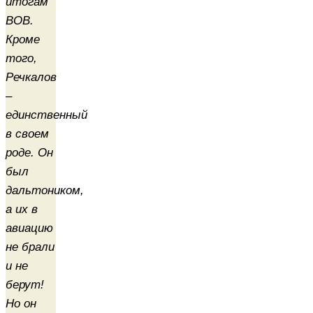
итогам
ВОВ.
Кроме
того,
Речкалов
–
единственный
в своем
роде. Он
был
дальтоником,
а их в
авиацию
не брали
и не
берут!
Но он