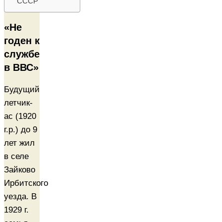
СССР
«Не
годен к
службе
в ВВС»
Будущий
летчик-
ас (1920
г.р.) до 9
лет жил
в селе
Зайково
Ирбитского
уезда. В
1929 г.