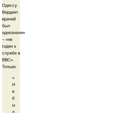
Одессу.
Вердикт
врачей
был
однозначен
– «не
годен к
службе в
ВВС».
Только:
«
Н
е
б
ы
л