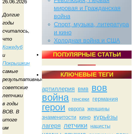
Революция, Первая
26.06.2026
мировая и Гражданская
Долгие
война
годы
Спорт, музыка, литература
считалось,
и кино
что
Холодная война и США
Кожедуб
ПОПУЛЯРНЫЕ СТАТЬИ
и
Покрышкин
самые
КЛЮЧЕВЫЕ ТЕГИ
результативные
вов
советские
артиллерия
вмв
война
летчики
германия
генсеки
в годы
герои
женщины
европа
ВОВ. В
курьёзы
знаменитости
кино
итоге
летчики
лагеря
нацисты
им