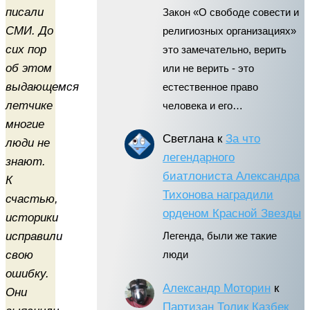
писали
Закон «О свободе совести и
СМИ. До
религиозных организациях»
сих пор
это замечательно, верить
об этом
или не верить - это
выдающемся
естественное право
летчике
человека и его…
многие
Светлана
к
За что
люди не
легендарного
знают.
биатлониста Александра
К
Тихонова наградили
счастью,
орденом Красной Звезды
историки
исправили
Легенда, были же такие
свою
люди
ошибку.
Александр Моторин
к
Они
Партизан Толик Казбек