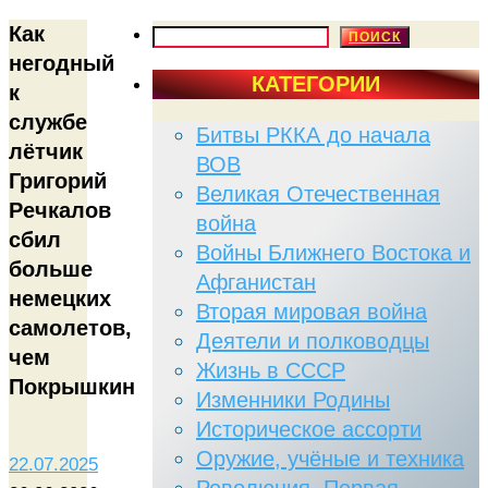
Как
ПОИСК
ПОИСК
негодный
КАТЕГОРИИ
к
службе
Битвы РККА до начала
лётчик
ВОВ
Григорий
Великая Отечественная
Речкалов
война
сбил
Войны Ближнего Востока и
больше
Афганистан
немецких
Вторая мировая война
самолетов,
Деятели и полководцы
чем
Жизнь в СССР
Покрышкин
Изменники Родины
Историческое ассорти
Оружие, учёные и техника
22.07.2025