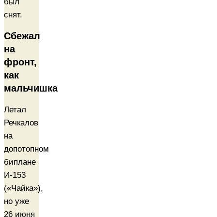
был
снят.
Сбежал
на
фронт,
как
мальчишка
Летал
Речкалов
на
допотопном
биплане
И-153
(«Чайка»),
но уже
26 июня