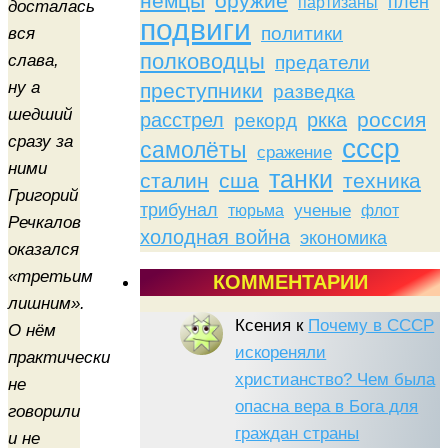
немцы
оружие
плен
партизаны
досталась
подвиги
политики
вся
полководцы
слава,
предатели
ну а
преступники
разведка
шедший
россия
расстрел
ркка
рекорд
сразу за
ссср
самолёты
сражение
ними
танки
сталин
сша
техника
Григорий
трибунал
тюрьма
ученые
флот
Речкалов
холодная война
экономика
оказался
«третьим
КОММЕНТАРИИ
лишним».
Ксения
к
Почему в СССР
О нём
искореняли
практически
христианство? Чем была
не
опасна вера в Бога для
говорили
граждан страны
и не