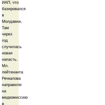
ИАП, что
базировался
в
Молдавии.
Там
через
год
случилась
новая
напасть.
Мл.
лейтенанта
Речкалова
направили
на
медкомиссию
в