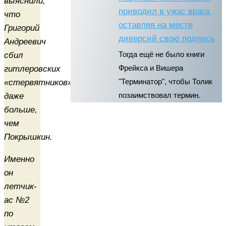
выяснили,
приводил в ужас врага,
что
оставляя на месте
Григорий
диверсий свою подпись
Андреевич
сбил
Тогда ещё не было книги
гитлеровских
Фрейкса и Вишера
«стервятников»
"Терминатор", чтобы Толик
даже
позаимствовал термин.
больше,
чем
Покрышкин.
Именно
он
летчик-
ас №2
по