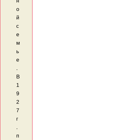
н
о
й
с
е
м
ь
е
.
В
1
9
2
7
г
.
п