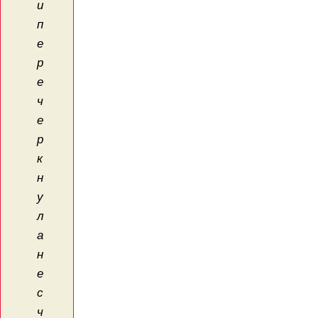
и
п
е
р
е
ч
е
р
к
н
у
л
а
н
е
с
ч