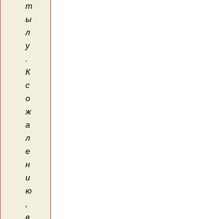
т
ы
л
у
.
К
с
о
ж
а
л
е
н
и
ю
,
в