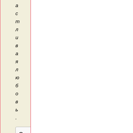
а
с
т
л
и
в
а
я
л
ю
б
о
в
ь
.