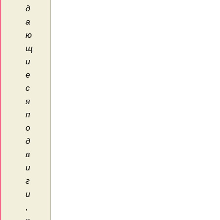
д
а
ю
щ
и
е
с
я
п
о
д
в
и
г
и
,