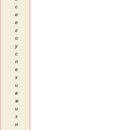
с
е
е
г
о
у
с
п
е
х
и
в
ж
и
з
н