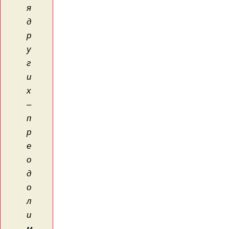
я
д
р
у
г
и
х
–
п
р
е
о
д
о
л
и
м