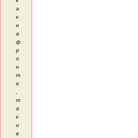
к
а
к
н
а
ф
р
о
н
т
е
,
т
а
к
и
в