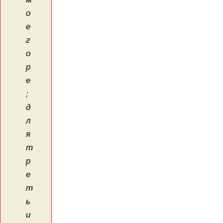
о
е
г
о
р
е
;
д
л
я
т
р
е
т
ь
и