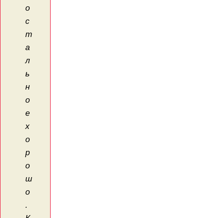
о
с
т
а
л
ь
н
о
е
х
о
р
о
ш
о
.