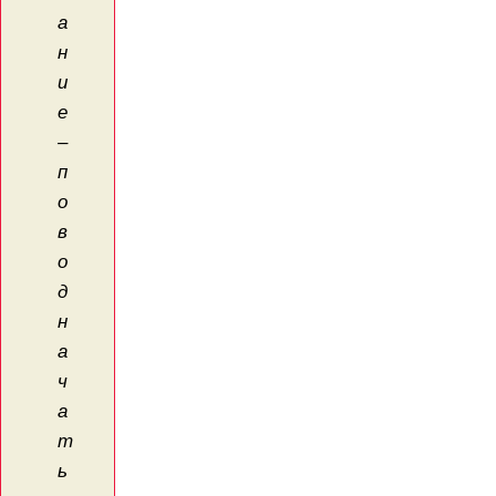
а
н
и
е
–
п
о
в
о
д
н
а
ч
а
т
ь