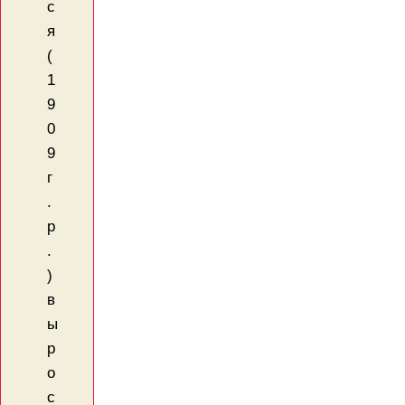
с
я
(
1
9
0
9
г
.
р
.
)
в
ы
р
о
с