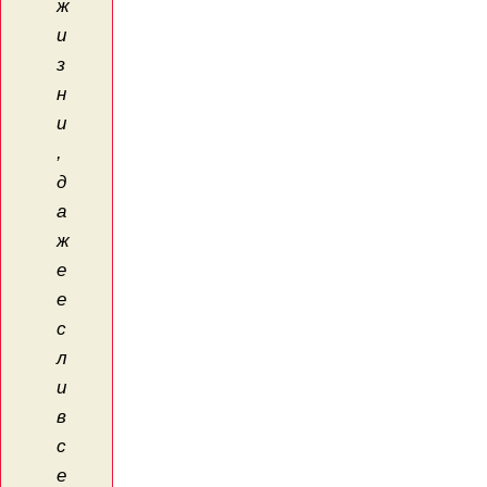
ж
и
з
н
и
,
д
а
ж
е
е
с
л
и
в
с
е