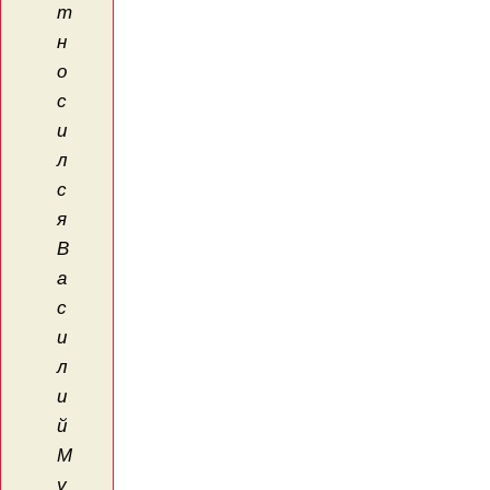
т
н
о
с
и
л
с
я
В
а
с
и
л
и
й
М
у