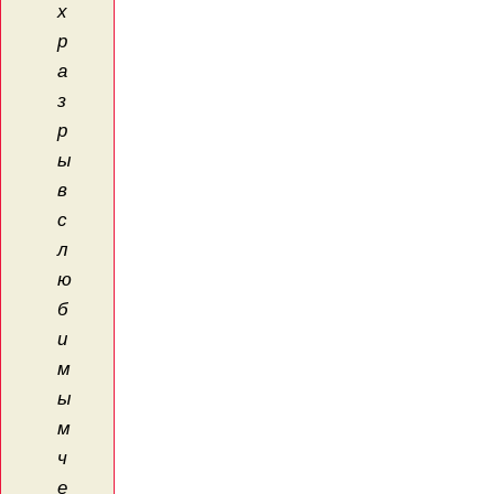
х
р
а
з
р
ы
в
с
л
ю
б
и
м
ы
м
ч
е