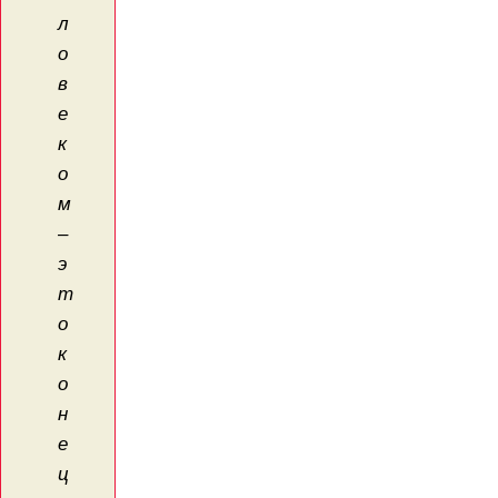
л
о
в
е
к
о
м
–
э
т
о
к
о
н
е
ц