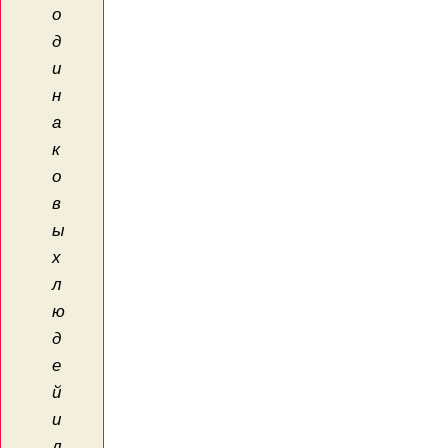
о
д
и
н
а
к
о
в
ы
х
л
ю
д
е
й
и
л