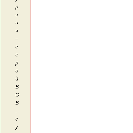
р
з
и
ч
–
г
е
р
о
й
В
О
В
,
с
у