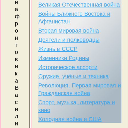
н
Великая Отечественная война
а
Войны Ближнего Востока и
ф
Афганистан
р
Вторая мировая война
о
н
Деятели и полководцы
т
Жизнь в СССР
о
Изменники Родины
в
и
Историческое ассорти
к
Оружие, учёные и техника
а
Революция, Первая мировая и
В
Гражданская война
а
с
Спорт, музыка, литература и
и
кино
л
Холодная война и США
и