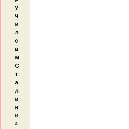
у
ч
и
л
с
а
м
С
т
а
л
и
н
В
а