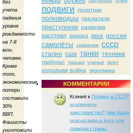
немцы
оружие
плен
партизаны
без
подвиги
политики
учета
полководцы
падения
предатели
уровня
преступники
разведка
рождаемости
россия
расстрел
ркка
рекорд
на 7-8
ссср
самолёты
сражение
млн.
танки
сталин
сша
техника
человек.
трибунал
тюрьма
ученые
флот
Кроме
холодная война
экономика
того,
экономические
КОММЕНТАРИИ
потери
Ксения
к
Почему в СССР
составили
искореняли
30%
христианство? Чем была
ВВП.
опасна вера в Бога для
Фашисты
граждан страны
уничтожили