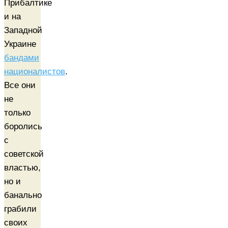
Прибалтике
и на
Западной
Украине
бандами
националистов
.
Все они
не
только
боролись
с
советской
властью,
но и
банально
грабили
своих