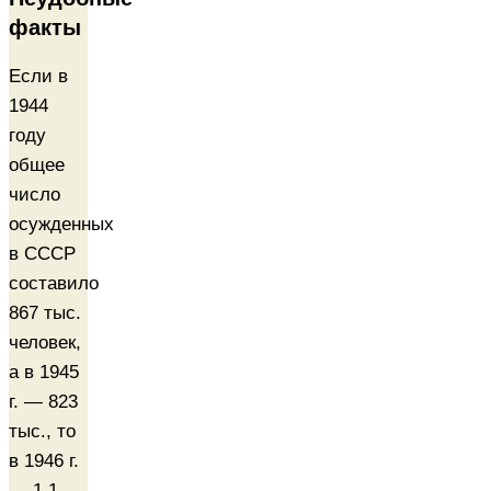
факты
Если в
1944
году
общее
число
осужденных
в СССР
составило
867 тыс.
человек,
а в 1945
г. — 823
тыс., то
в 1946 г.
— 1.1