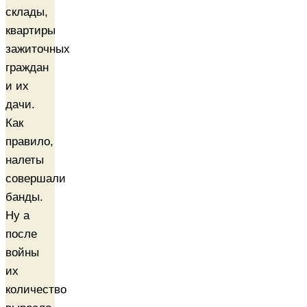
склады,
квартиры
зажиточных
граждан
и их
дачи.
Как
правило,
налеты
совершали
банды.
Ну а
после
войны
их
количество