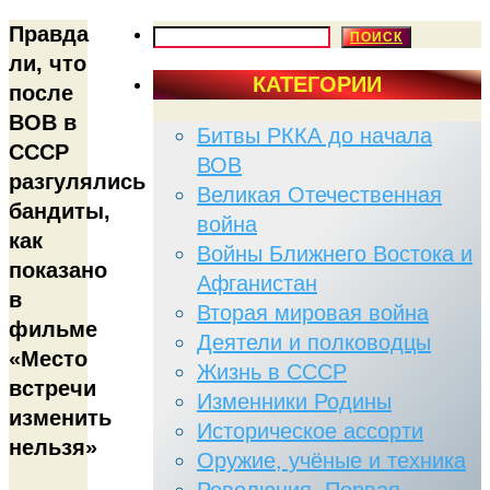
Правда
ПОИСК
ПОИСК
ли, что
КАТЕГОРИИ
после
ВОВ в
Битвы РККА до начала
СССР
ВОВ
разгулялись
Великая Отечественная
бандиты,
война
как
Войны Ближнего Востока и
показано
Афганистан
в
Вторая мировая война
фильме
Деятели и полководцы
«Место
Жизнь в СССР
встречи
Изменники Родины
изменить
Историческое ассорти
нельзя»
Оружие, учёные и техника