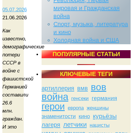
Революция, Первая
мировая и Гражданская
05.07.2026
война
21.06.2026
Спорт, музыка, литература
Как
и кино
известно,
Холодная война и США
демографические
ПОПУЛЯРНЫЕ СТАТЬИ
потери
СССР в
войне с
КЛЮЧЕВЫЕ ТЕГИ
фашистской
вов
Германией
артиллерия
вмв
война
составили
германия
генсеки
26.6
герои
женщины
европа
млн.
курьёзы
знаменитости
кино
граждан.
летчики
лагеря
нацисты
И это