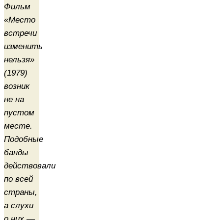
Фильм
«Место
встречи
изменить
нельзя»
(1979)
возник
не на
пустом
месте.
Подобные
банды
действовали
по всей
страны,
а слухи
о них —