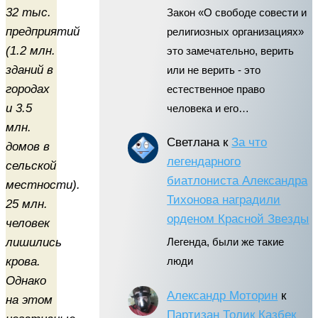
32 тыс.
Закон «О свободе совести и
предприятий
религиозных организациях»
(1.2 млн.
это замечательно, верить
зданий в
или не верить - это
городах
естественное право
и 3.5
человека и его…
млн.
Светлана
к
За что
домов в
легендарного
сельской
биатлониста Александра
местности).
Тихонова наградили
25 млн.
орденом Красной Звезды
человек
лишились
Легенда, были же такие
крова.
люди
Однако
Александр Моторин
к
на этом
Партизан Толик Казбек