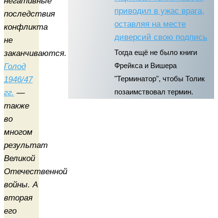
негативные
приводил в ужас врага,
последствия
оставляя на месте
конфликта
диверсий свою подпись
не
заканчиваются.
Тогда ещё не было книги
Голод
Фрейкса и Вишера
1946/47
"Терминатор", чтобы Толик
гг.
—
позаимствовал термин.
также
во
многом
результат
Великой
Отечественной
войны. А
вторая
его