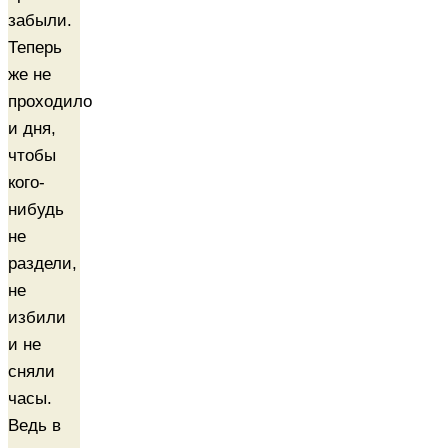
забыли.
Теперь
же не
проходило
и дня,
чтобы
кого-
нибудь
не
раздели,
не
избили
и не
сняли
часы.
Ведь в