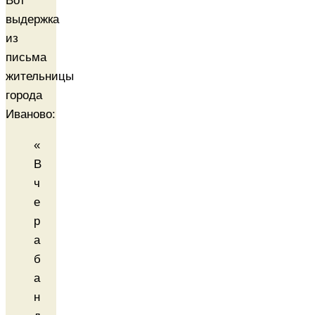
Вот
выдержка
из
письма
жительницы
города
Иваново:
«
В
ч
е
р
а
б
а
н