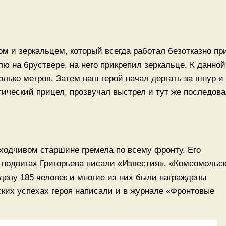
 и зеркальцем, который всегда работал безотказно пр
ю на бруствере, на него прикрепил зеркальце. К данной
олько метров. Затем наш герой начал дергать за шнур и
птический прицел, прозвучал выстрел и тут же последов
аходчивом старшине гремела по всему фронту. Его
 подвигах Григорьева писали «Известия», «Комсомольс
делу 185 человек и многие из них были награждены
ских успехах героя написали и в журнале «Фронтовые