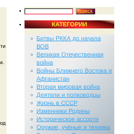
ПОИСК
ПОИСК
КАТЕГОРИИ
Битвы РККА до начала
ВОВ
сти
Великая Отечественная
война
м.
Войны Ближнего Востока и
Афганистан
Вторая мировая война
Деятели и полководцы
Жизнь в СССР
Изменники Родины
Историческое ассорти
иод
Оружие, учёные и техника