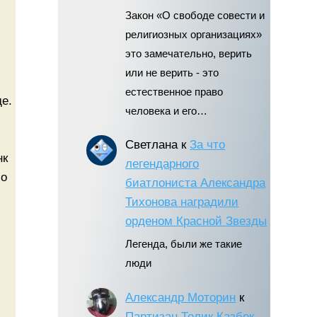
Закон «О свободе совести и
религиозных организациях»
это замечательно, верить
или не верить - это
естественное право
е.
человека и его…
Светлана
к
За что
нк
легендарного
ло
биатлониста Александра
Тихонова наградили
орденом Красной Звезды
Легенда, были же такие
люди
Александр Моторин
к
Партизан Толик Казбек