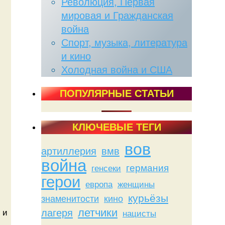
Революция, Первая
мировая и Гражданская
война
Спорт, музыка, литература
и кино
Холодная война и США
ПОПУЛЯРНЫЕ СТАТЬИ
КЛЮЧЕВЫЕ ТЕГИ
вов
артиллерия
вмв
война
германия
генсеки
герои
женщины
европа
курьёзы
знаменитости
кино
летчики
лагеря
 и
нацисты