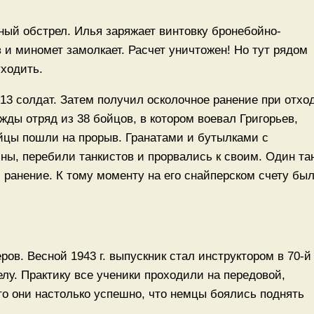
ый обстрел. Илья заряжает винтовку бронебойно-
 и миномет замолкает. Расчет уничтожен! Но тут рядом
уходить.
13 солдат. Затем получил осколочное ранение при отход
жды отряд из 38 бойцов, в котором воевал Григорьев,
ейцы пошли на прорыв. Гранатами и бутылками с
ы, перебили танкистов и прорвались к своим. Один та
л ранение. К тому моменту на его снайперском счету бы
ов. Весной 1943 г. выпускник стал инструктором в 70-й
елу. Практику все ученики проходили на передовой,
то они настолько успешно, что немцы боялись поднять