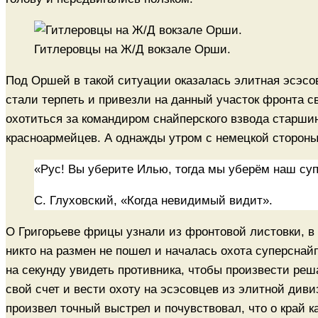
Гитлеровцы на Ж/Д вокзале Орши.
Под Оршей в такой ситуации оказалась элитная эсэсо
стали терпеть и привезли на данный участок фронта с
охотиться за командиром снайперского взвода старшин
красноармейцев. А однажды утром с немецкой стороны
«Рус! Вы уберите Илью, тогда мы уберём наш суп
С. Глуховский, «Когда невидимый видит».
О Григорьеве фрицы узнали из фронтовой листовки, в 
никто на размен не пошел и началась охота суперснайп
на секунду увидеть противника, чтобы произвести ре
свой счет и вести охоту на эсэсовцев из элитной див
произвел точный выстрел и почувствовал, что о край к