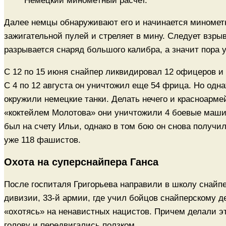
Немецкий миномётный расчет.
Далее немцы обнаруживают его и начинается минометн
зажигательной пулей и стреляет в мину. Следует взрыв
разрывается снаряд большого калибра, а значит пора 
С 12 по 15 июня снайпер ликвидировал 12 офицеров и 
С 4 по 12 августа он уничтожил еще 54 фрица. Но одна
окружили немецкие танки. Делать нечего и красноарм
«коктейлем Молотова» они уничтожили 4 боевые машин
был на счету Ильи, однако в том бою он снова получи
уже 118 фашистов.
Охота на суперснайпера Ганса
После госпиталя Григорьева направили в школу снайпер
дивизии, 33-й армии, где учил бойцов снайперскому д
«охотясь» на ненавистных нацистов. Причем делали э
голову и передвигались ползком.