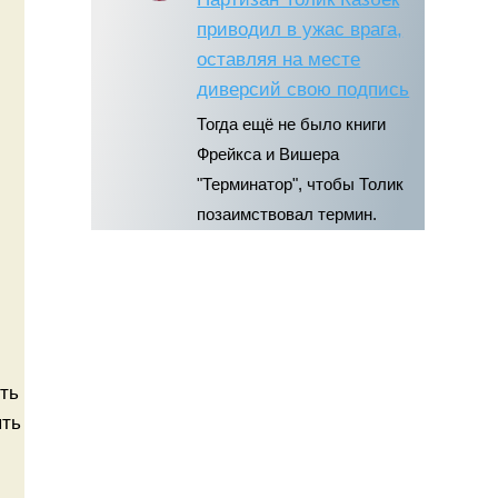
приводил в ужас врага,
оставляя на месте
диверсий свою подпись
Тогда ещё не было книги
Фрейкса и Вишера
"Терминатор", чтобы Толик
позаимствовал термин.
оть
ять