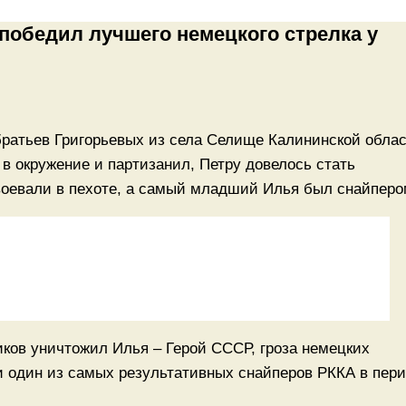
 победил лучшего немецкого стрелка у
братьев Григорьевых из села Селище Калининской обла
в окружение и партизанил, Петру довелось стать
воевали в пехоте, а самый младший Илья был снайперо
иков уничтожил Илья – Герой СССР, гроза немецких
 и один из самых результативных снайперов РККА в пер