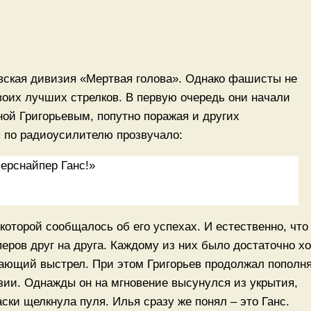
вская дивизия «Мертвая голова». Однако фашисты не
воих лучших стрелков. В первую очередь они начали
ой Григорьевым, попутно поражая и других
 по радиоусилителю прозвучало:
ерснайпер Ганс!»
которой сообщалось об его успехах. И естественно, что
еров друг на друга. Каждому из них было достаточно х
шающий выстрел. При этом Григорьев продолжал пополн
изии. Однажды он на мгновение высунулся из укрытия,
аски щелкнула пуля. Илья сразу же понял – это Ганс.