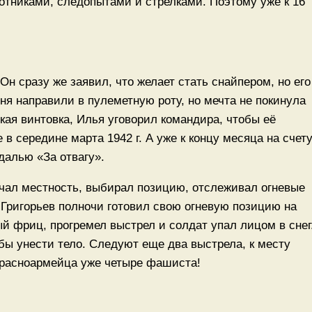
отниками, следопытами и стрелками. Поэтому уже к 16
н сразу же заявил, что желает стать снайпером, но его
ня направили в пулеметную роту, но мечта не покинула
ская винтовка, Илья уговорил командира, чтобы её
в середине марта 1942 г. А уже к концу месяца на счет
далью «За отвагу».
учал местность, выбирал позицию, отслеживал огневые
 Григорьев полночи готовил свою огневую позицию на
й фриц, прогремел выстрел и солдат упал лицом в снег
бы унести тело. Следуют еще два выстрела, к месту
 красноармейца уже четыре фашиста!