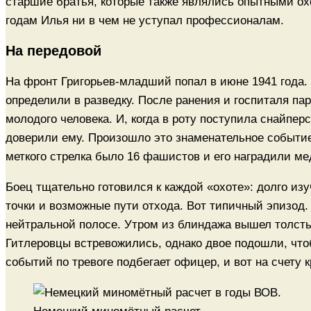
старшие братья, которые также являлись опытными ох
годам Илья ни в чем не уступал профессионалам.
На передовой
На фронт Григорьев-младший попал в июне 1941 года. О
определили в разведку. После ранения и госпиталя пар
молодого человека. И, когда в роту поступила снайпер
доверили ему. Произошло это знаменательное событие 
меткого стрелка было 16 фашистов и его наградили ме
Боец тщательно готовился к каждой «охоте»: долго из
точки и возможные пути отхода. Вот типичный эпизод.
нейтральной полосе. Утром из блиндажа вышел толсты
Гитлеровцы встревожились, однако двое подошли, что
событий по тревоге подбегает офицер, и вот на счету