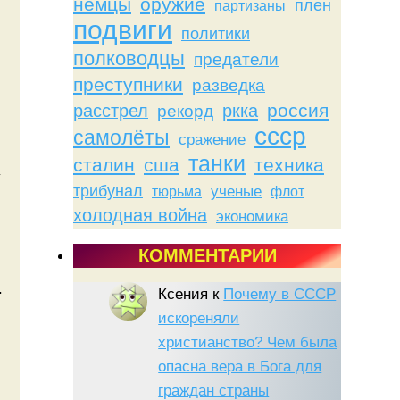
немцы
оружие
плен
партизаны
подвиги
политики
полководцы
предатели
преступники
разведка
россия
расстрел
ркка
рекорд
ссср
самолёты
сражение
танки
сталин
сша
техника
у
трибунал
тюрьма
ученые
флот
холодная война
экономика
КОММЕНТАРИИ
.
Ксения
к
Почему в СССР
искореняли
христианство? Чем была
опасна вера в Бога для
граждан страны