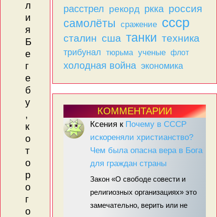
л
россия
расстрел
ркка
рекорд
и
ссср
самолёты
сражение
я
танки
сталин
сша
техника
Б
трибунал
тюрьма
ученые
флот
е
холодная война
г
экономика
е
б
у
КОММЕНТАРИИ
,
Ксения
к
Почему в СССР
к
искореняли христианство?
о
т
Чем была опасна вера в Бога
о
для граждан страны
р
Закон «О свободе совести и
о
религиозных организациях» это
г
замечательно, верить или не
о