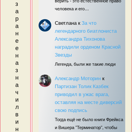
верить - это естественное право
з
человека и его…
а
р
Светлана
к
За что
а
легендарного биатлониста
н
Александра Тихонова
е
наградили орденом Красной
е
Звезды
н
а
Легенда, были же такие люди
з
н
Александр Моторин
к
а
Партизан Толик Казбек
ч
приводил в ужас врага,
и
оставляя на месте диверсий
л
свою подпись
в
Тогда ещё не было книги Фрейкса
и
и Вишера "Терминатор", чтобы
н