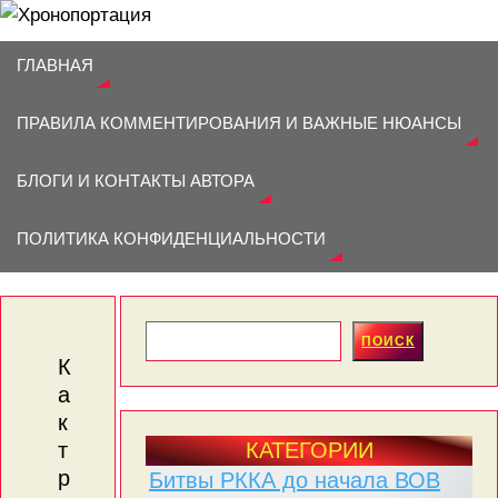
ГЛАВНАЯ
ПРАВИЛА КОММЕНТИРОВАНИЯ И ВАЖНЫЕ НЮАНСЫ
БЛОГИ И КОНТАКТЫ АВТОРА
ХРОНОПОРТАЦИЯ
ПОЛИТИКА КОНФИДЕНЦИАЛЬНОСТИ
БЛОГ ПРО ВОИНОВ-ГЕРОЕВ И ЖИЗНЬ В СССР
ПОИСК
К
а
к
КАТЕГОРИИ
т
р
Битвы РККА до начала ВОВ