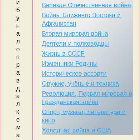
и
Великая Отечественная война
б
Войны Ближнего Востока и
у
Афганистан
н
Вторая мировая война
а
л
Деятели и полководцы
о
Жизнь в СССР
п
Изменники Родины
р
а
Историческое ассорти
в
Оружие, учёные и техника
д
Революция, Первая мировая и
а
Гражданская война
л
к
Спорт, музыка, литература и
о
кино
м
Холодная война и США
а