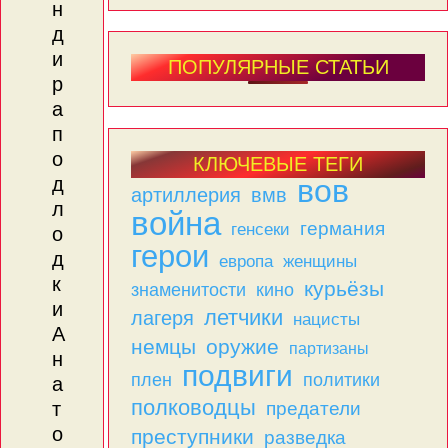
н
д
и
ПОПУЛЯРНЫЕ СТАТЬИ
р
а
п
о
КЛЮЧЕВЫЕ ТЕГИ
вов
д
артиллерия
вмв
л
война
германия
генсеки
о
герои
д
женщины
европа
к
курьёзы
знаменитости
кино
и
летчики
лагеря
нацисты
А
немцы
оружие
партизаны
н
подвиги
плен
политики
а
полководцы
предатели
т
о
преступники
разведка