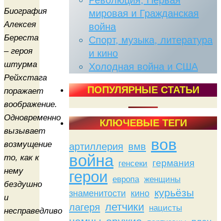
Революция, Первая
Биография
мировая и Гражданская
Алексея
война
Береста
Спорт, музыка, литература
– героя
и кино
штурма
Холодная война и США
Рейхстага
ПОПУЛЯРНЫЕ СТАТЬИ
поражает
воображение.
Одновременно
КЛЮЧЕВЫЕ ТЕГИ
вызывает
вов
возмущение
артиллерия
вмв
война
то, как к
германия
генсеки
нему
герои
женщины
европа
бездушно
курьёзы
знаменитости
кино
и
летчики
лагеря
нацисты
несправедливо