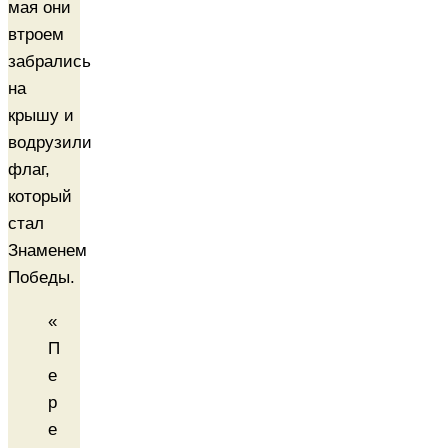
мая они
втроем
забрались
на
крышу и
водрузили
флаг,
который
стал
Знаменем
Победы.
«
П
е
р
е