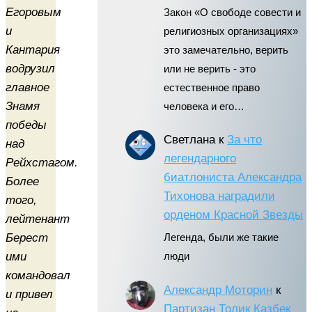
Егоровым
Закон «О свободе совести и
и
религиозных организациях»
Кантария
это замечательно, верить
водрузил
или не верить - это
главное
естественное право
Знамя
человека и его…
победы
Светлана
к
За что
над
легендарного
Рейхстагом.
биатлониста Александра
Более
Тихонова наградили
того,
орденом Красной Звезды
лейтенант
Берест
Легенда, были же такие
ими
люди
командовал
Александр Моторин
к
и привел
Партизан Толик Казбек