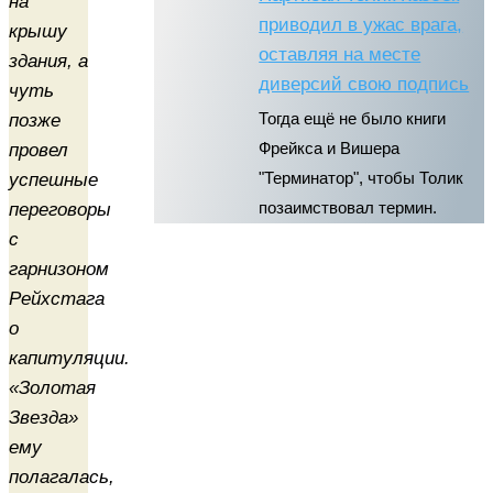
на
приводил в ужас врага,
крышу
оставляя на месте
здания, а
диверсий свою подпись
чуть
позже
Тогда ещё не было книги
провел
Фрейкса и Вишера
успешные
"Терминатор", чтобы Толик
переговоры
позаимствовал термин.
с
гарнизоном
Рейхстага
о
капитуляции.
«Золотая
Звезда»
ему
полагалась,