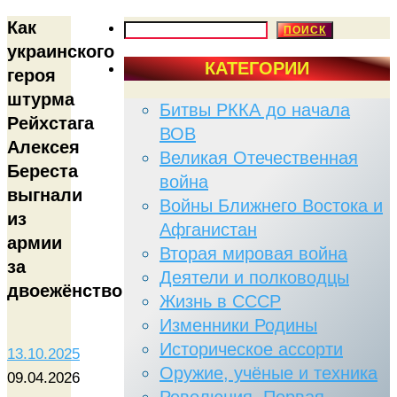
Как
ПОИСК
ПОИСК
украинского
КАТЕГОРИИ
героя
штурма
Битвы РККА до начала
Рейхстага
ВОВ
Алексея
Великая Отечественная
Береста
война
выгнали
Войны Ближнего Востока и
из
Афганистан
армии
Вторая мировая война
за
Деятели и полководцы
двоежёнство
Жизнь в СССР
Изменники Родины
Историческое ассорти
13.10.2025
Оружие, учёные и техника
09.04.2026