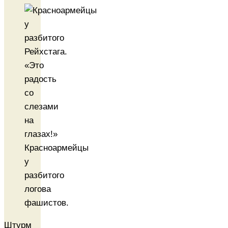
«Это
радость
со
слезами
на
глазах!»
Красноармейцы
у
разбитого
логова
фашистов.
Штурм