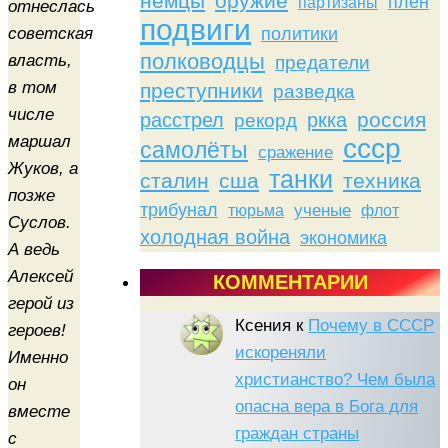
немцы
оружие
плен
партизаны
отнеслась
подвиги
политики
советская
полководцы
власть,
предатели
в том
преступники
разведка
числе
россия
расстрел
ркка
рекорд
маршал
ссср
самолёты
сражение
Жуков, а
танки
сталин
сша
техника
позже
трибунал
тюрьма
ученые
флот
Суслов.
холодная война
экономика
А ведь
Алексей
КОММЕНТАРИИ
герой из
Ксения
к
Почему в СССР
героев!
искореняли
Именно
христианство? Чем была
он
опасна вера в Бога для
вместе
граждан страны
с