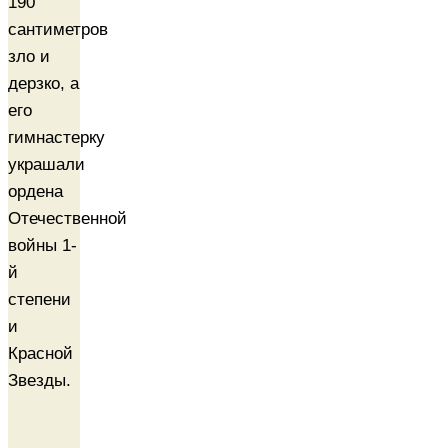
190
сантиметров
зло и
дерзко, а
его
гимнастерку
украшали
ордена
Отечественной
войны 1-
й
степени
и
Красной
Звезды.