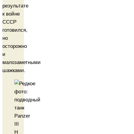
результате
к войне
СССР
готовился,
но
осторожно
и
малозаметными
шажками.