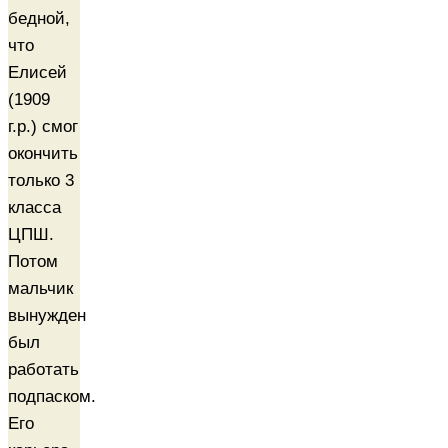
бедной,
что
Елисей
(1909
г.р.) смог
окончить
только 3
класса
ЦПШ.
Потом
мальчик
вынужден
был
работать
подпаском.
Его