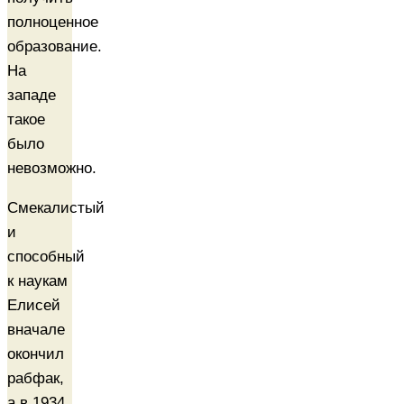
полноценное
образование.
На
западе
такое
было
невозможно.
Смекалистый
и
способный
к наукам
Елисей
вначале
окончил
рабфак,
а в 1934