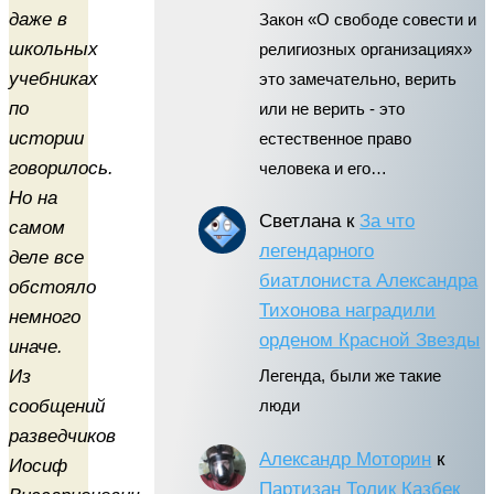
даже в
Закон «О свободе совести и
школьных
религиозных организациях»
учебниках
это замечательно, верить
по
или не верить - это
истории
естественное право
говорилось.
человека и его…
Но на
Светлана
к
За что
самом
легендарного
деле все
биатлониста Александра
обстояло
Тихонова наградили
немного
орденом Красной Звезды
иначе.
Из
Легенда, были же такие
сообщений
люди
разведчиков
Александр Моторин
к
Иосиф
Партизан Толик Казбек