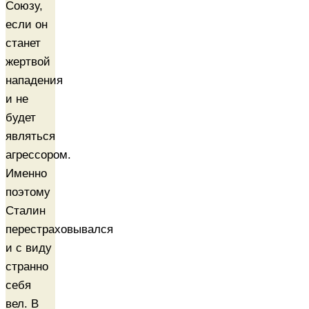
Союзу,
если он
станет
жертвой
нападения
и не
будет
являться
агрессором.
Именно
поэтому
Сталин
перестраховывался
и с виду
странно
себя
вел. В