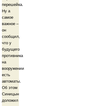
перешейка.
Ну а
самое
важное –
он
сообщил,
что у
будущего
противника
на
вооружении
есть
автоматы.
Об этом
Синицын
доложил