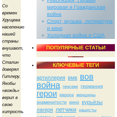
Революция, Первая
Со
мировая и Гражданская
времен
война
Хрущева
Спорт, музыка, литература
населению
и кино
нашей
Холодная война и США
страны
ПОПУЛЯРНЫЕ СТАТЬИ
внушают,
что
Сталин
КЛЮЧЕВЫЕ ТЕГИ
доверял
вов
Гитлеру.
артиллерия
вмв
война
Якобы
германия
генсеки
«вождь»
герои
женщины
европа
верил в
курьёзы
знаменитости
кино
свою
летчики
лагеря
нацисты
хитрость