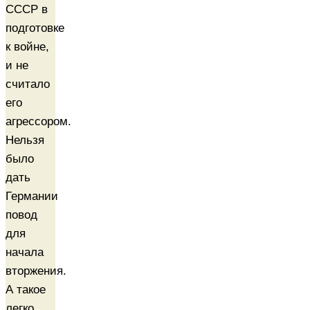
СССР в
подготовке
к войне,
и не
считало
его
агрессором.
Нельзя
было
дать
Германии
повод
для
начала
вторжения.
А такое
легко