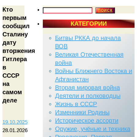
Кто
ПОИСК
ПОИСК
первым
КАТЕГОРИИ
сообщил
Сталину
Битвы РККА до начала
дату
ВОВ
вторжения
Великая Отечественная
Гитлера
война
в
Войны Ближнего Востока и
СССР
Афганистан
на
Вторая мировая война
самом
Деятели и полководцы
деле
Жизнь в СССР
Изменники Родины
Историческое ассорти
19.10.2025
Оружие, учёные и техника
28.01.2026