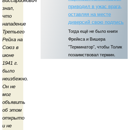
Виссарионович
приводил в ужас врага,
знал,
оставляя на месте
что
диверсий свою подпись
нападение
Третьего
Тогда ещё не было книги
Рейха на
Фрейкса и Вишера
Союз в
"Терминатор", чтобы Толик
июне
позаимствовал термин.
1941 г.
было
неизбежно.
Он не
мог
объявить
об этом
открыто
и не