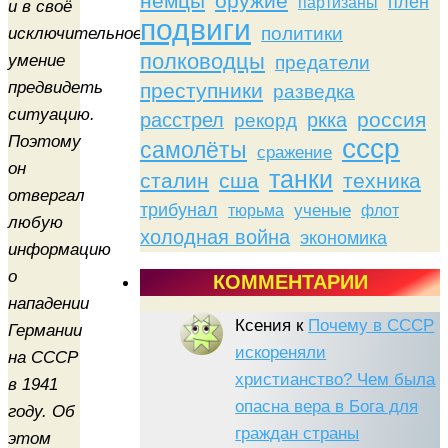
немцы
оружие
плен
партизаны
и в своё
подвиги
политики
исключительное
полководцы
умение
предатели
предвидеть
преступники
разведка
ситуацию.
россия
расстрел
ркка
рекорд
Поэтому
ссср
самолёты
сражение
он
танки
сталин
сша
техника
отвергал
трибунал
тюрьма
ученые
флот
любую
холодная война
экономика
информацию
о
КОММЕНТАРИИ
нападении
Ксения
к
Почему в СССР
Германии
искореняли
на СССР
христианство? Чем была
в 1941
опасна вера в Бога для
году. Об
граждан страны
этом