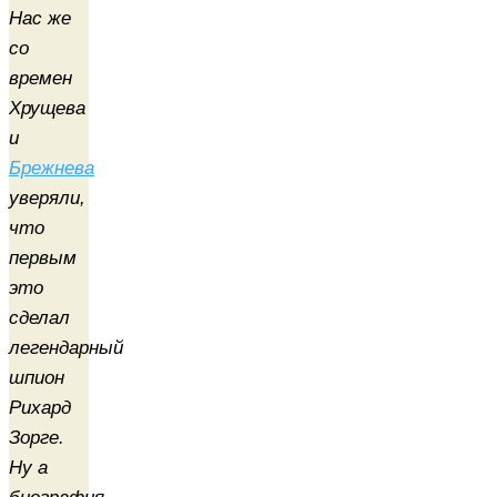
Нас же
со
времен
Хрущева
и
Брежнева
уверяли,
что
первым
это
сделал
легендарный
шпион
Рихард
Зорге.
Ну а