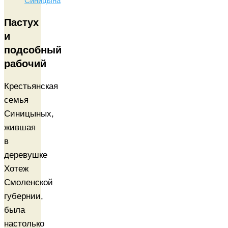
Синицына
Пастух
и
подсобный
рабочий
Крестьянская
семья
Синицыных,
жившая
в
деревушке
Хотеж
Смоленской
губернии,
была
настолько