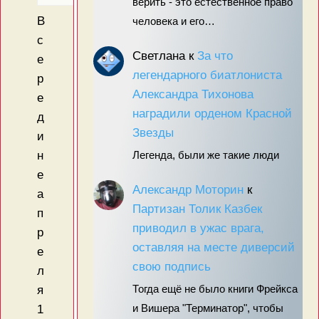
верить - это естественное право
В
человека и его…
с
Светлана
к
За что
е
легендарного биатлониста
р
Александра Тихонова
е
наградили орденом Красной
д
Звезды
и
н
Легенда, были же такие люди
е
Александр Моторин
к
а
Партизан Толик Казбек
п
приводил в ужас врага,
р
оставляя на месте диверсий
е
свою подпись
л
я
Тогда ещё не было книги Фрейкса
1
и Вишера "Терминатор", чтобы