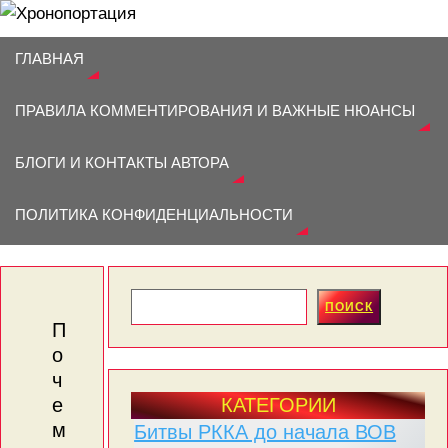
ГЛАВНАЯ
ПРАВИЛА КОММЕНТИРОВАНИЯ И ВАЖНЫЕ НЮАНСЫ
БЛОГИ И КОНТАКТЫ АВТОРА
ХРОНОПОРТАЦИЯ
ПОЛИТИКА КОНФИДЕНЦИАЛЬНОСТИ
БЛОГ ПРО ВОИНОВ-ГЕРОЕВ И ЖИЗНЬ В СССР
ПОИСК
П
о
ч
КАТЕГОРИИ
е
м
Битвы РККА до начала ВОВ