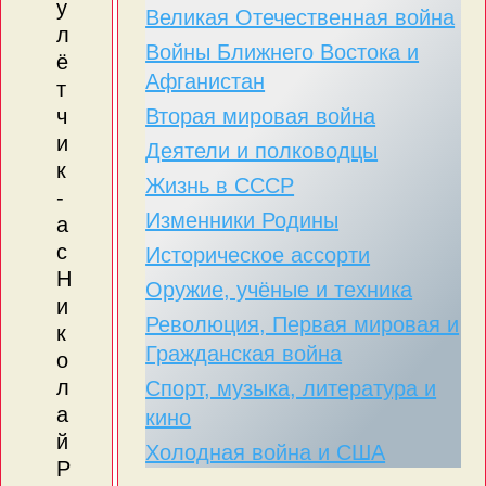
у
Великая Отечественная война
л
Войны Ближнего Востока и
ё
Афганистан
т
Вторая мировая война
ч
и
Деятели и полководцы
к
Жизнь в СССР
-
Изменники Родины
а
с
Историческое ассорти
Н
Оружие, учёные и техника
и
Революция, Первая мировая и
к
Гражданская война
о
л
Спорт, музыка, литература и
а
кино
й
Холодная война и США
Р