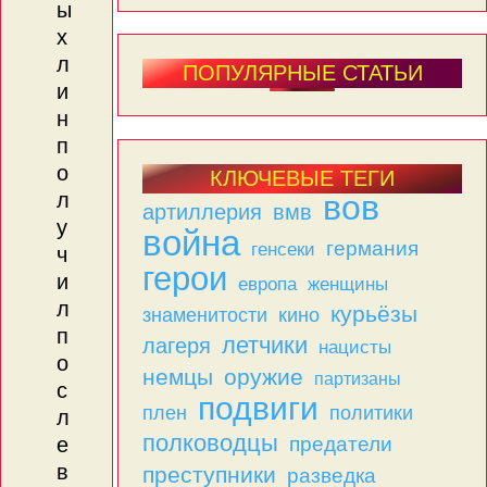
ы
х
л
ПОПУЛЯРНЫЕ СТАТЬИ
и
н
п
о
КЛЮЧЕВЫЕ ТЕГИ
вов
л
артиллерия
вмв
у
война
германия
генсеки
ч
герои
и
женщины
европа
л
курьёзы
знаменитости
кино
п
летчики
лагеря
нацисты
о
немцы
оружие
партизаны
с
подвиги
плен
политики
л
полководцы
предатели
е
в
преступники
разведка