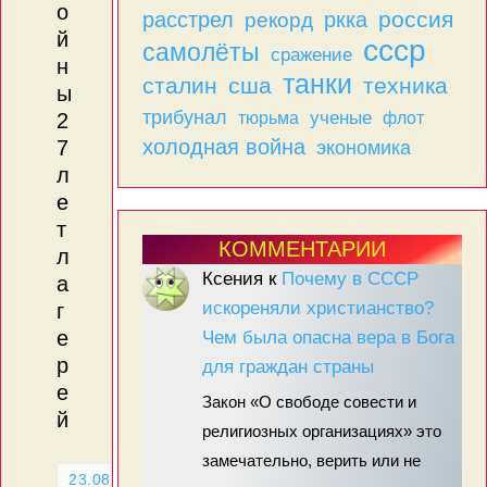
о
россия
расстрел
ркка
рекорд
й
ссср
самолёты
сражение
н
танки
сталин
сша
техника
ы
трибунал
тюрьма
ученые
флот
2
холодная война
7
экономика
л
е
т
КОММЕНТАРИИ
л
Ксения
к
Почему в СССР
а
искореняли христианство?
г
е
Чем была опасна вера в Бога
р
для граждан страны
е
Закон «О свободе совести и
й
религиозных организациях» это
замечательно, верить или не
23.08.2025