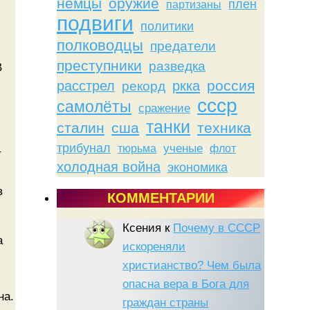
немцы
оружие
плен
партизаны
подвиги
политики
полководцы
предатели
преступники
разведка
В
россия
расстрел
ркка
рекорд
ссср
самолёты
сражение
танки
сталин
сша
техника
трибунал
тюрьма
ученые
флот
т
холодная война
экономика
в
КОММЕНТАРИИ
Ксения
к
Почему в СССР
а
искореняли
христианство? Чем была
опасна вера в Бога для
на.
граждан страны