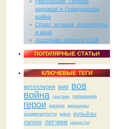
Революция, Первая
мировая и Гражданская
война
Спорт, музыка, литература
и кино
Холодная война и США
ПОПУЛЯРНЫЕ СТАТЬИ
КЛЮЧЕВЫЕ ТЕГИ
вов
артиллерия
вмв
война
германия
генсеки
герои
женщины
европа
курьёзы
знаменитости
кино
летчики
лагеря
нацисты