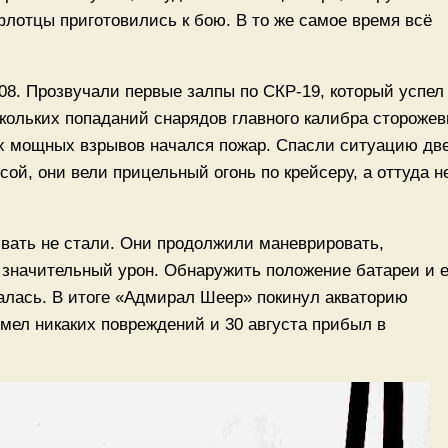
флотцы приготовились к бою. В то же самое время всё
08. Прозвучали первые залпы по СКР-19, который успел
ольких попаданий снарядов главного калибра сторожев
ех мощных взрывов начался пожар. Спасли ситуацию дв
ой, они вели прицельный огонь по крейсеру, а оттуда н
вать не стали. Они продолжили маневрировать,
м значительный урон. Обнаружить положение батареи и 
залась. В итоге «Адмирал Шеер» покинул акваторию
имел никаких повреждений и 30 августа прибыл в