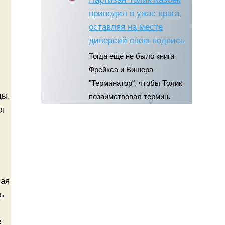
приводил в ужас врага,
оставляя на месте
диверсий свою подпись
Тогда ещё не было книги
Фрейкса и Вишера
"Терминатор", чтобы Толик
ды.
позаимствовал термин.
ся
вая
ь
е