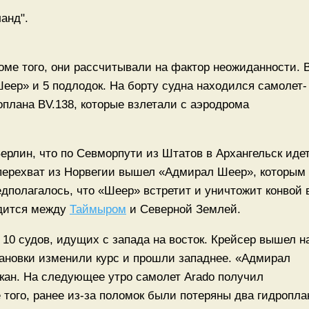
оме того, они рассчитывали на фактор неожиданности. 
ер» и 5 подлодок. На борту судна находился самолет-
оплана BV.138, которые взлетали с аэродрома
ерлин, что по Севморпути из Штатов в Архангельск иде
на перехват из Норвегии вышел «Адмирал Шеер», которым
дполагалось, что «Шеер» встретит и уничтожит конвой 
одится между
Таймыром
и Северной Землей.
 10 судов, идущих с запада на восток. Крейсер вышел н
становки изменили курс и прошли западнее. «Адмирал
апкан. На следующее утро самолет Arado получил
 того, ранее из-за поломок были потеряны два гидропла