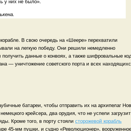
ь у них не было».
ькена.
корабле. В свою очередь на «Шеере» перехватили
ывали на легкую победу. Они решили немедленно
и получить данные о конвоях, а также шифровальные ко
ана — уничтожение советского порта и всех находящих
гаубичные батареи, чтобы отправить их на архипелаг Но
емецкого крейсера, два орудия, что не успели загрузит
яды. Кроме того, в порту стояли
сторожевой корабль
ыре 45-мм пушки, и судно «Революционер», вооруженно