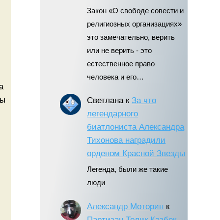
Закон «О свободе совести и
религиозных организациях»
это замечательно, верить
или не верить - это
естественное право
человека и его…
а
ты
Светлана
к
За что
легендарного
биатлониста Александра
Тихонова наградили
орденом Красной Звезды
Легенда, были же такие
люди
Александр Моторин
к
Партизан Толик Казбек