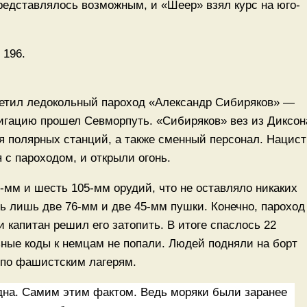
редставлялось возможным, и «Шеер» взял курс на юго-
третил ледокольный пароход «Александр Сибиряков» —
вигацию прошел Севморпуть. «Сибиряков» вез из Диксон
я полярных станций, а также сменный персонал. Нацис
 с пароходом, и открыли огонь.
-мм и шесть 105-мм орудий, что не оставляло никаких
сь лишь две 76-мм и две 45-мм пушки. Конечно, пароход
 капитан решил его затопить. В итоге спаслось 22
ьные коды к немцам не попали. Людей подняли на борт
 по фашистским лагерям.
дна. Самим этим фактом. Ведь моряки были заранее